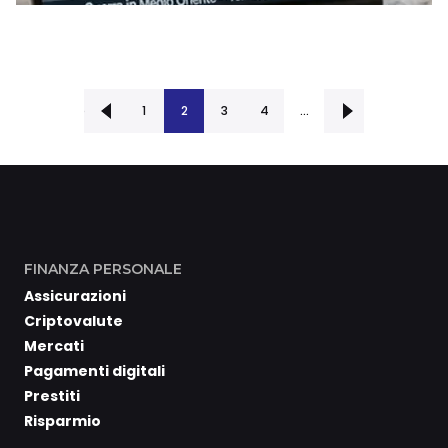
‹ Precedente
1
2
3
Successiva ›
4
…
FINANZA PERSONALE
Assicurazioni
Criptovalute
Mercati
Pagamenti digitali
Prestiti
Risparmio