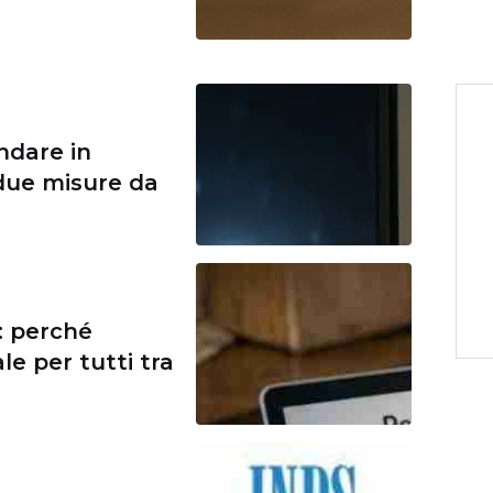
ndare in
due misure da
: perché
le per tutti tra