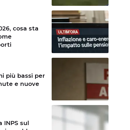
026, cosa sta
come
orti
ni più bassi per
tenute e nuove
a INPS sul