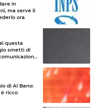
dare in
i, ma serve il
ederlo ora
ai questa
io smetti di
 comunicazione
io di Al Bano:
è ricco