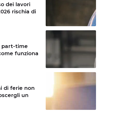
o dei lavori
2026 rischia di
l part-time
, come funziona
i di ferie non
oscergli un