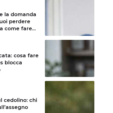
re la domanda
uoi perdere
ela come fare
ata: cosa fare
s blocca
o
l cedolino: chi
ull’assegno