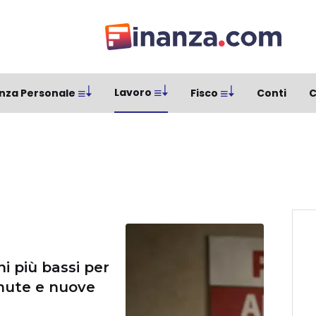
Lavoro
nza Personale
Fisco
Conti
C
ni più bassi per
tenute e nuove