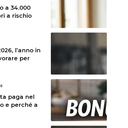
no a 34.000
ri a rischio
026, l’anno in
avorare per
26
ta paga nel
ro e perché a