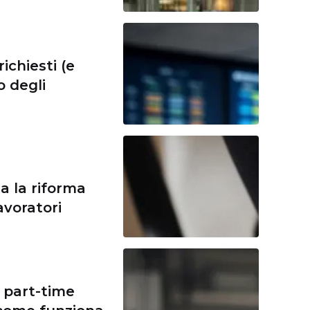
richiesti (e
 degli
a la riforma
avoratori
l part-time