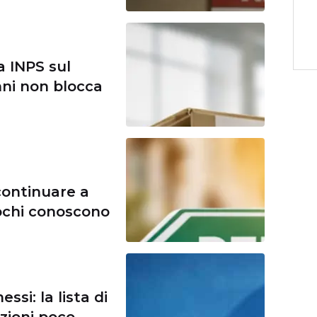
a INPS sul
anni non blocca
continuare a
pochi conoscono
si: la lista di
azioni poco