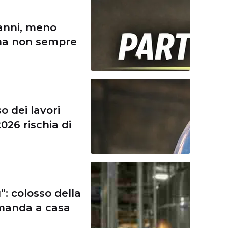
 anni, meno
 ma non sempre
o dei lavori
2026 rischia di
”: colosso della
 manda a casa