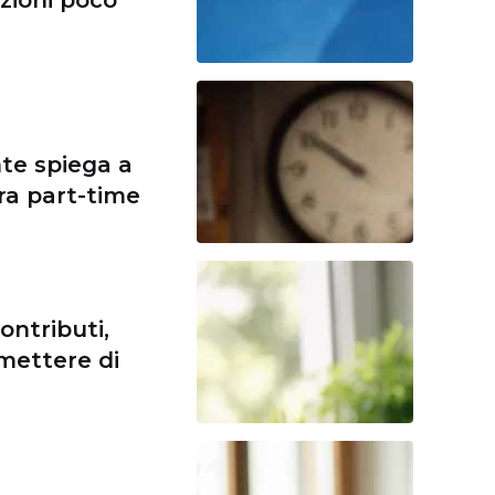
nte spiega a
ora part-time
ontributi,
mettere di