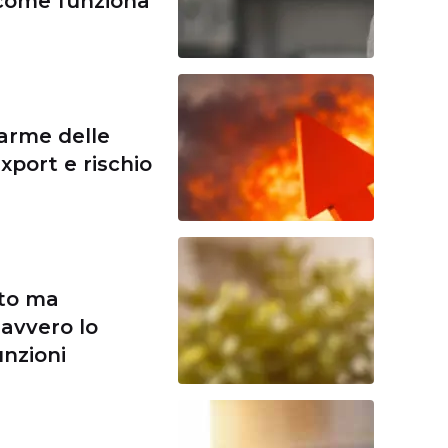
, come funziona
larme delle
xport e rischio
tto ma
avvero lo
unzioni