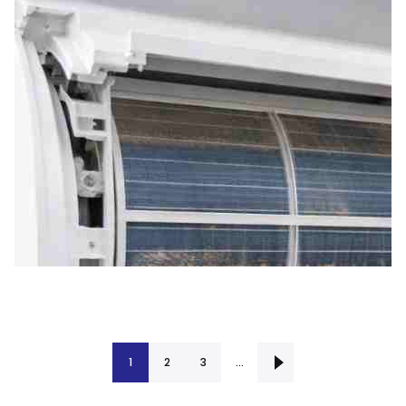
1
2
Successiva ›
3
…