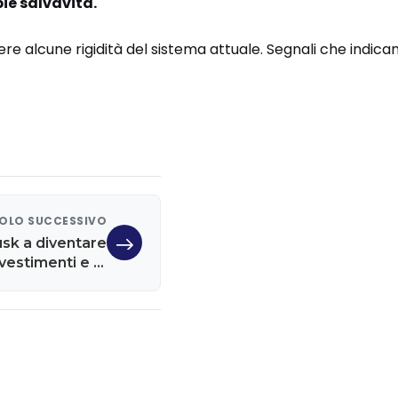
ie salvavita.
ere alcune rigidità del sistema attuale. Segnali che indica
OLO SUCCESSIVO
sk a diventare
investimenti e le
partecipazioni