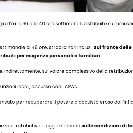
gira tra le 36 e le 40 ore settimanali, distribuite su turni 
ttimanale di 48 ore, straordinari inclusi.
Sul fronte delle 
ribuiti per esigenze personali e familiari.
 e, indirettamente, sul valore complessivo della retribuzio
nzioni locali, discusso con l’
ARAN
.
nsato per recuperare il potere d’acquisto eroso dall’infl
une voci retributive e aggiornamenti
sulle condizioni di l