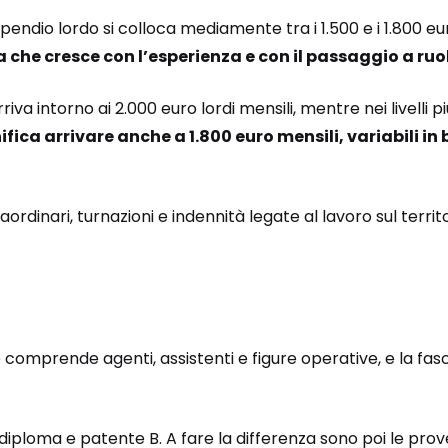
o stipendio lordo si colloca mediamente tra i 1.500 e i 1.800 
he cresce con l’esperienza e con il passaggio a ruoli
 intorno ai 2.000 euro lordi mensili, mentre nei livelli più 
fica arrivare anche a 1.800 euro mensili, variabili in
ordinari, turnazioni e indennità legate al lavoro sul territo
he comprende agenti, assistenti e figure operative, e la fasc
diploma e patente B. A fare la differenza sono poi le pro