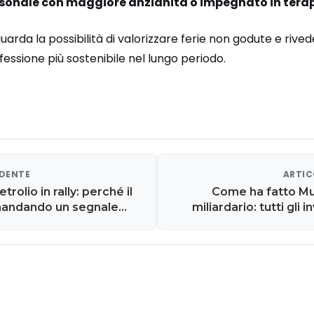
ersonale con maggiore anzianità o impegnato in terap
uarda la possibilità di valorizzare ferie non godute e rived
fessione più sostenibile nel lungo periodo.
EDENTE
ARTIC
trolio in rally: perché il
Come ha fatto Mu
mandando un segnale
miliardario: tutti gli 