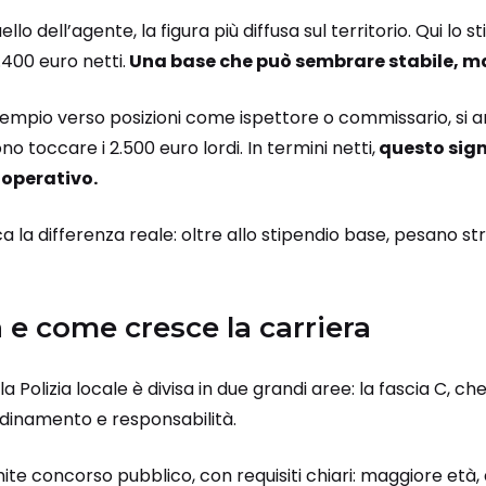
ello dell’agente, la figura più diffusa sul territorio. Qui l
.400 euro netti.
Una base che può sembrare stabile, ma c
mpio verso posizioni come ispettore o commissario, si arriva
 toccare i 2.500 euro lordi. In termini netti,
questo signi
 operativo.
ca la differenza reale: oltre allo stipendio base, pesano stra
 e come cresce la carriera
la Polizia locale è divisa in due grandi aree: la fascia C, c
ordinamento e responsabilità.
te concorso pubblico, con requisiti chiari: maggiore età, 