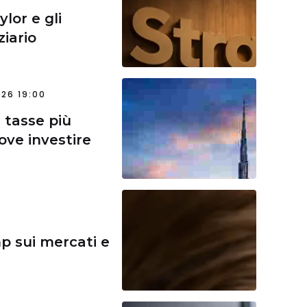
ylor e gli
ziario
26 19:00
e tasse più
ve investire
p sui mercati e