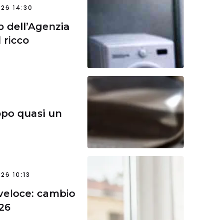
26 14:30
p dell’Agenzia
 ricco
po quasi un
26 10:13
 veloce: cambio
026