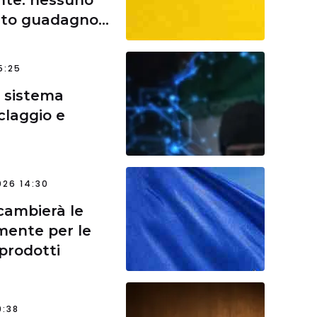
sto guadagno
5:25
l sistema
iclaggio e
26 14:30
cambierà le
lmente per le
prodotti
9:38