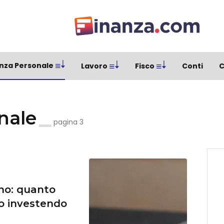
nza Personale
Lavoro
Fisco
Conti
C
onale
pagina 3
no: quanto
o investendo