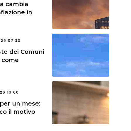
 ma cambia
nflazione in
026 07:30
iste dei Comuni
 e come
26 19:00
 per un mese:
co il motivo