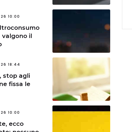
26 10:00
Altroconsumo
 valgono il
o
26 18:44
 stop agli
e fissa le
26 10:00
te, ecco
te: nessuno