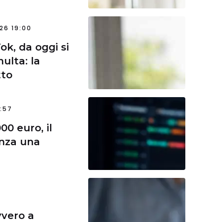
26 19:00
ok, da oggi si
ulta: la
tto
2:57
00 euro, il
nza una
vvero a