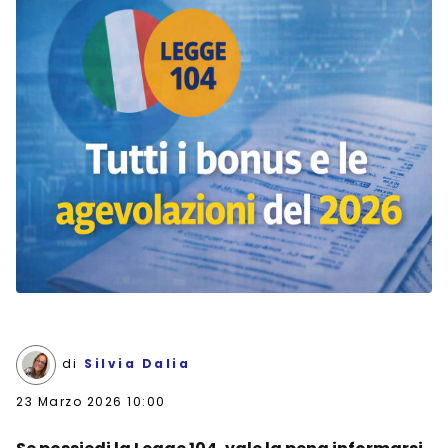
di
Silvia Dalia
23 Marzo 2026 10:00