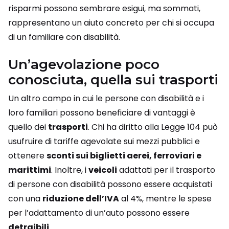
risparmi possono sembrare esigui, ma sommati,
rappresentano un aiuto concreto per chi si occupa
di un familiare con disabilità.
Un’agevolazione poco
conosciuta, quella sui trasporti
Un altro campo in cui le persone con disabilità e i
loro familiari possono beneficiare di vantaggi è
quello dei
trasporti
. Chi ha diritto alla Legge 104 può
usufruire di tariffe agevolate sui mezzi pubblici e
ottenere
sconti sui biglietti aerei, ferroviari e
marittimi
. Inoltre, i
veicoli
adattati per il trasporto
di persone con disabilità possono essere acquistati
con una
riduzione dell’IVA
al 4%, mentre le spese
per l’adattamento di un’auto possono essere
detraibili
.