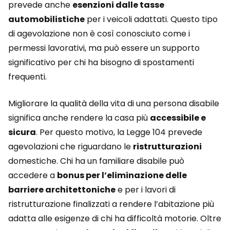
prevede anche
esenzioni dalle tasse
automobilistiche
per i veicoli adattati. Questo tipo
di agevolazione non è così conosciuto come i
permessi lavorativi, ma può essere un supporto
significativo per chi ha bisogno di spostamenti
frequenti.
Migliorare la qualità della vita di una persona disabile
significa anche rendere la casa più
accessibile e
sicura
. Per questo motivo, la Legge 104 prevede
agevolazioni che riguardano le
ristrutturazioni
domestiche. Chi ha un familiare disabile può
accedere a
bonus per l’eliminazione delle
barriere architettoniche
e per i lavori di
ristrutturazione finalizzati a rendere l’abitazione più
adatta alle esigenze di chi ha difficoltà motorie. Oltre