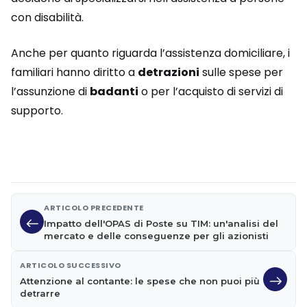
con disabilità.
Anche per quanto riguarda l’assistenza domiciliare, i
familiari hanno diritto a
detrazioni
sulle spese per
l’assunzione di
badanti
o per l’acquisto di servizi di
supporto.
ARTICOLO PRECEDENTE
Impatto dell'OPAS di Poste su TIM: un'analisi del
mercato e delle conseguenze per gli azionisti
ARTICOLO SUCCESSIVO
Attenzione al contante: le spese che non puoi più
detrarre