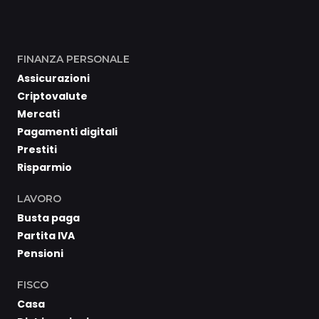
FINANZA PERSONALE
Assicurazioni
Criptovalute
Mercati
Pagamenti digitali
Prestiti
Risparmio
LAVORO
Busta paga
Partita IVA
Pensioni
FISCO
Casa