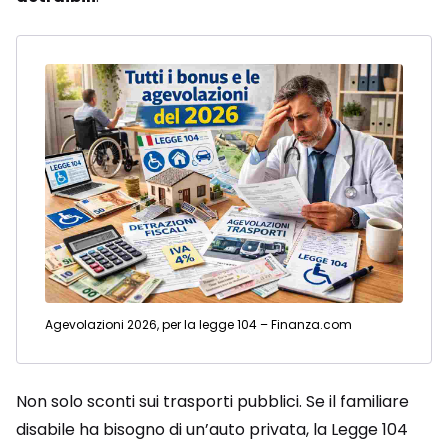
Agevolazioni 2026, per la legge 104 – Finanza.com
Non solo sconti sui trasporti pubblici. Se il familiare
disabile ha bisogno di un’auto privata, la Legge 104