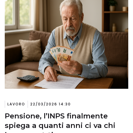
LAVORO
22/03/2026 14:30
Pensione, l’INPS finalmente
spiega a quanti anni ci va chi