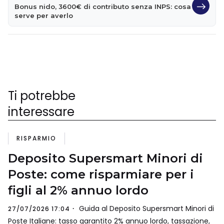
Bonus nido, 3600€ di contributo senza INPS: cosa
serve per averlo
Ti potrebbe
interessare
RISPARMIO
Deposito Supersmart Minori di
Poste: come risparmiare per i
figli al 2% annuo lordo
Guida al Deposito Supersmart Minori di
27/07/2026 17:04
Poste Italiane: tasso garantito 2% annuo lordo, tassazione,