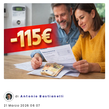
di
Antonio Bastianelli
21 Marzo 2026 06:07