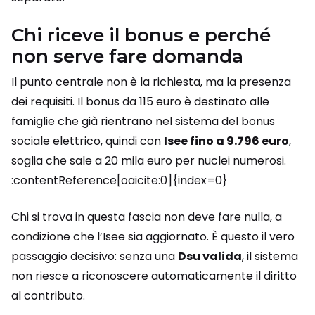
Chi riceve il bonus e perché
non serve fare domanda
Il punto centrale non è la richiesta, ma la presenza
dei requisiti. Il bonus da 115 euro è destinato alle
famiglie che già rientrano nel sistema del bonus
sociale elettrico, quindi con
Isee fino a 9.796 euro
,
soglia che sale a 20 mila euro per nuclei numerosi.
:contentReference[oaicite:0]{index=0}
Chi si trova in questa fascia non deve fare nulla, a
condizione che l’Isee sia aggiornato. È questo il vero
passaggio decisivo: senza una
Dsu valida
, il sistema
non riesce a riconoscere automaticamente il diritto
al contributo.