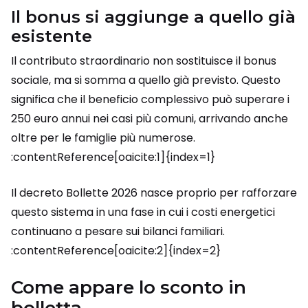
Il bonus si aggiunge a quello già
esistente
Il contributo straordinario non sostituisce il bonus
sociale, ma si somma a quello già previsto. Questo
significa che il beneficio complessivo può superare i
250 euro annui nei casi più comuni, arrivando anche
oltre per le famiglie più numerose.
:contentReference[oaicite:1]{index=1}
Il decreto Bollette 2026 nasce proprio per rafforzare
questo sistema in una fase in cui i costi energetici
continuano a pesare sui bilanci familiari.
:contentReference[oaicite:2]{index=2}
Come appare lo sconto in