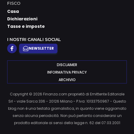
FISCO
Casa
Dichiarazioni
Tasse e imposte
I NOSTRI CANALI SOCIAL
NEWSLETTER
DISCLAIMER
INFORMATIVA PRIVACY
ARCHIVIO
Copyright © 2026 Finanza.com proprietà di Emittente Editoriale
Srl - viale Sarca 336 - 20126 Milano - P.Iva: 10133750967 - Questo
blog non è una testata giornalistica, in quanto viene aggiornato
senza alcuna periodicità. Non può pertanto considerarsi un
prodotto editoriale ai sensi della legge n. 62 del 07.03.2001