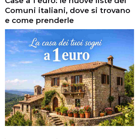
Case a 1 euro: le nuove liste dei
Comuni italiani, dove si trovano
e come prenderle