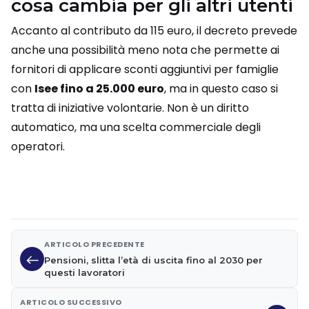
cosa cambia per gli altri utenti
Accanto al contributo da 115 euro, il decreto prevede
anche una possibilità meno nota che permette ai
fornitori di applicare sconti aggiuntivi per famiglie
con
Isee fino a 25.000 euro
, ma in questo caso si
tratta di iniziative volontarie. Non è un diritto
automatico, ma una scelta commerciale degli
operatori.
ARTICOLO PRECEDENTE
Pensioni, slitta l’età di uscita fino al 2030 per
questi lavoratori
ARTICOLO SUCCESSIVO