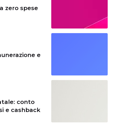
 a zero spese
munerazione e
atale: conto
ssi e cashback