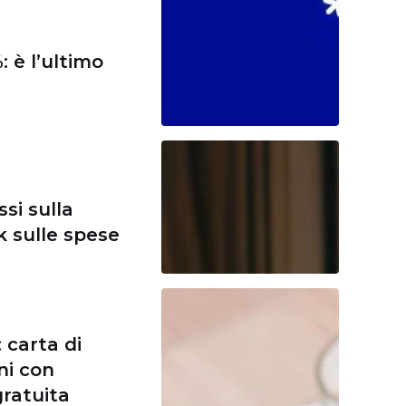
 è l’ultimo
si sulla
k sulle spese
 carta di
ni con
gratuita