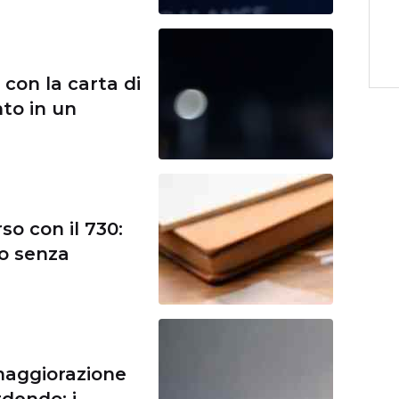
 con la carta di
nto in un
so con il 730:
to senza
maggiorazione
rdendo: i