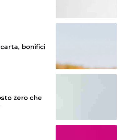
carta, bonifici
osto zero che
e