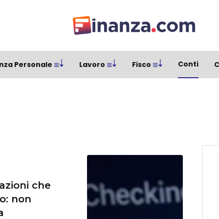
Conti
nza Personale
Lavoro
Fisco
C
azioni che
o: non
a