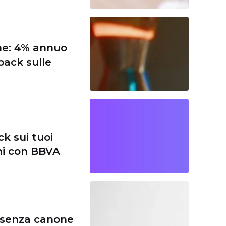
ne: 4% annuo
back sulle
k sui tuoi
eni con BBVA
e senza canone