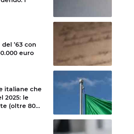
 del ’63 con
 50.000 euro
e italiane che
l 2025: le
te (oltre 80