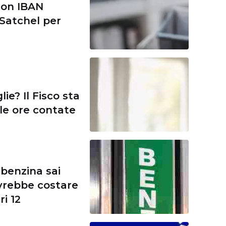
con IBAN
Satchel per
ie? Il Fisco sta
 le ore contate
benzina sai
vrebbe costare
ri 12