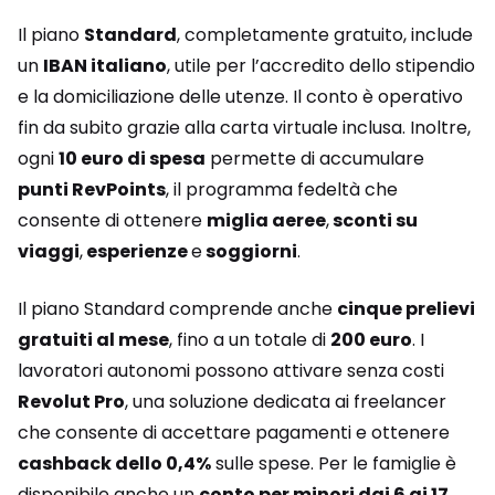
Il piano
Standard
, completamente gratuito, include
un
IBAN italiano
, utile per l’accredito dello stipendio
e la domiciliazione delle utenze. Il conto è operativo
fin da subito grazie alla carta virtuale inclusa. Inoltre,
ogni
10 euro di spesa
permette di accumulare
punti RevPoints
, il programma fedeltà che
consente di ottenere
miglia aeree
,
sconti su
viaggi
,
esperienze
e
soggiorni
.
Il piano Standard comprende anche
cinque prelievi
gratuiti al mese
, fino a un totale di
200 euro
. I
lavoratori autonomi possono attivare senza costi
Revolut Pro
, una soluzione dedicata ai freelancer
che consente di accettare pagamenti e ottenere
cashback dello 0,4%
sulle spese. Per le famiglie è
disponibile anche un
conto per minori dai 6 ai 17