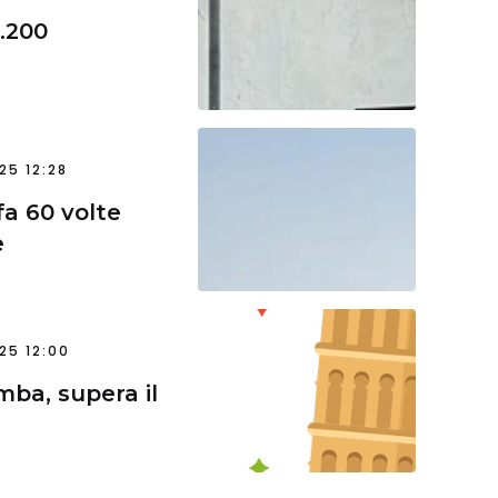
1.200
25 12:28
fa 60 volte
e
25 12:00
ba, supera il