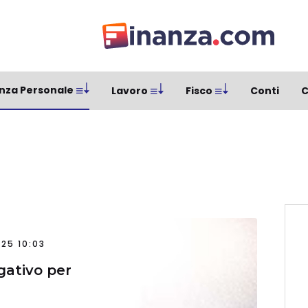
nza Personale
Lavoro
Fisco
Conti
C
25 10:03
egativo per