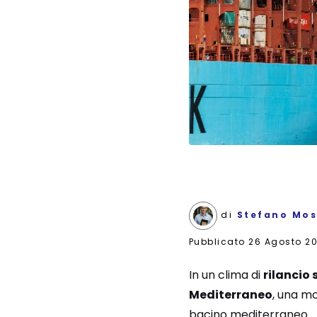
di
Stefano Mos
Pubblicato
26 Agosto 2
In un clima di
rilancio
Mediterraneo
, una mo
bacino mediterraneo.