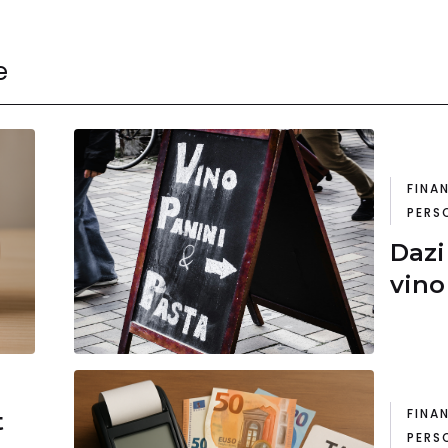
e
FINA
PERS
Dazi
vino
FINA
t
PERS