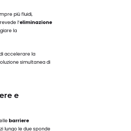
pre più fluidi,
prevede l’
eliminazione
giare la
 di accelerare la
luzione simultanea di
ere e
elle
barriere
izi lungo le due sponde