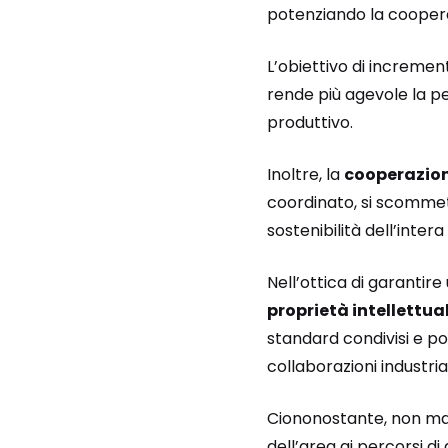
potenziando la coopera
L’obiettivo di increment
rende più agevole la pe
produttivo.
Inoltre, la
cooperazion
coordinato, si scommet
sostenibilità dell’intera
Nell’ottica di garantire 
proprietà intellettua
standard condivisi e pol
collaborazioni industri
Ciononostante, non manc
dell’area ai percorsi d