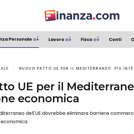
nza Personale
Lavoro
Fisco
Conti
C
NALE
NUOVO PATTO UE PER IL MEDITERRANEO: PIÙ IN
to UE per il Mediterrane
ione economica
editerraneo dell'UE dovrebbe eliminare barriere commercia
a economica.