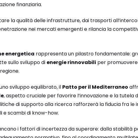
zione finanziaria.
are la qualità delle infrastrutture, dai trasporti all’interc
netrazione nei mercati emergenti e rilancia la competitiv
e energetica
rappresenta un pilastro fondamentale: gr
te sullo sviluppo di
energie rinnovabili
per promuovere l
 regione.
uno sviluppo equilibrato, il
Patto per il Mediterraneo
affr
le
, aspetto cruciale per favorire l’innovazione e la tutela d
itiche di supporto alla ricerca rafforzerà la fiducia fra le
ali e scambi di know-how.
ano i fattori di incertezza da superare: dalla stabilità pol
i adeguamento normativo, fino al coordinamento multilater