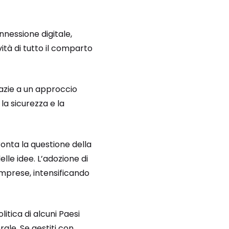
onnessione digitale,
ità di tutto il comparto
azie a un approccio
a sicurezza e la
onta la questione della
elle idee. L’adozione di
 imprese, intensificando
itica di alcuni Paesi
ale. Se gestiti con