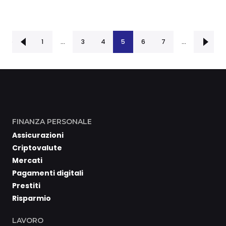
ente
1
…
3
4
5
6
Successiva ›
7
…
FINANZA PERSONALE
Assicurazioni
Criptovalute
Mercati
Pagamenti digitali
Prestiti
Risparmio
LAVORO