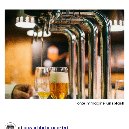
Fonte immagine:
unsplash
di
osvaldolasperini