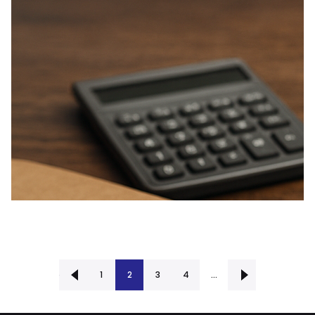
‹ Precedente
1
2
3
Successiva ›
4
…