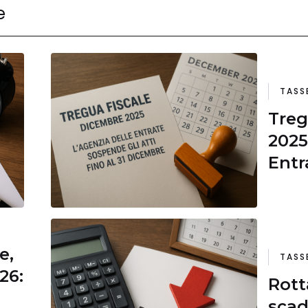
e
TASS
Treg
2025
Entr
fino
e,
TASS
26:
Rott
scad