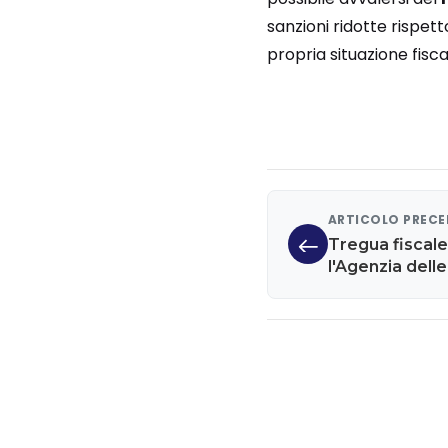
sanzioni ridotte rispet
propria situazione fisca
ARTICOLO PREC
Tregua fiscal
l'Agenzia dell
atti fino al 31