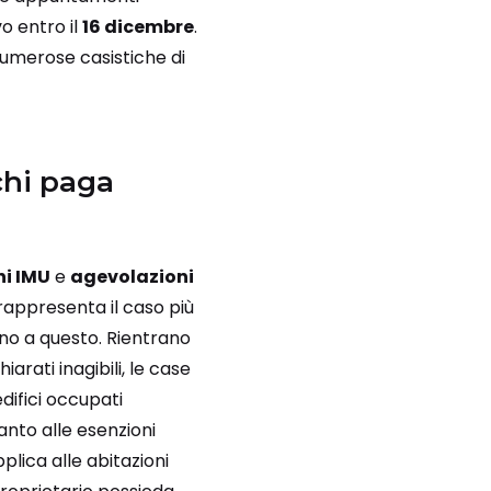
vo entro il
16 dicembre
.
 numerose casistiche di
chi paga
ni IMU
e
agevolazioni
rappresenta il caso più
ano a questo. Rientrano
hiarati inagibili, le case
difici occupati
anto alle esenzioni
pplica alle abitazioni