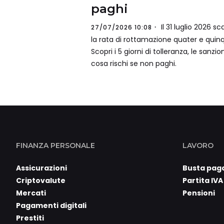
paghi
Il 31 luglio 2026 s
27/07/2026 10:08
la rata di rottamazione quater e quinq
Scopri i 5 giorni di tolleranza, le sanzio
cosa rischi se non paghi.
FINANZA PERSONALE
LAVORO
Assicurazioni
Busta pag
Criptovalute
Partita IVA
Mercati
Pensioni
Pagamenti digitali
Prestiti