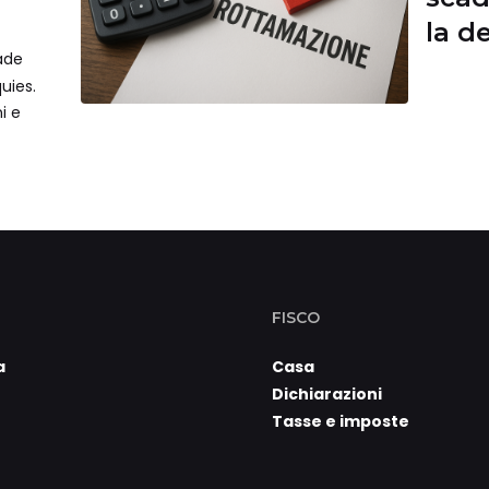
la d
cade
risch
uies.
ni e
FISCO
a
Casa
Dichiarazioni
Tasse e imposte