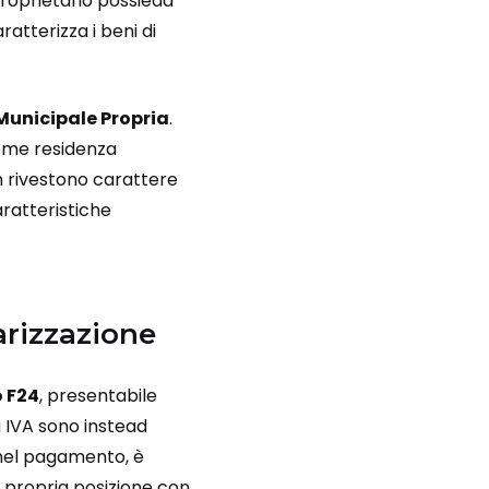
proprietario possieda
atterizza i beni di
unicipale Propria
.
 come residenza
non rivestono carattere
ratteristiche
arizzazione
 F24
, presentabile
ta IVA sono instead
 nel pagamento, è
a propria posizione con