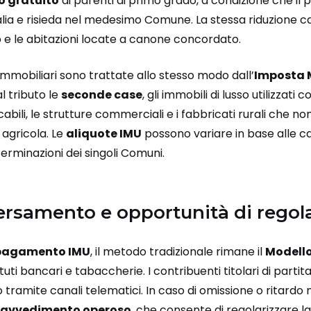
 gratuito
ai parenti di primo grado, a condizione che il 
alia e risieda nel medesimo Comune. La stessa riduzione car
o e le abitazioni locate a canone concordato.
immobiliari sono trattate allo stesso modo dall’
Imposta M
l tributo le
seconde case
, gli immobili di lusso utilizzati
icabili, le strutture commerciali e i fabbricati rurali che 
 agricola. Le
aliquote IMU
possono variare in base alle ca
terminazioni dei singoli Comuni.
ersamento e opportunità di regol
pagamento IMU
, il metodo tradizionale rimane il
Modello
tituti bancari e tabaccherie. I contribuenti titolari di parti
 tramite canali telematici. In caso di omissione o ritardo
ravvedimento operoso
, che consente di regolarizzare l