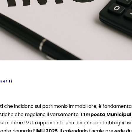
setti
buti che incidono sul patrimonio immobiliare, è fondament
tiche che regolano il versamento. L’
Imposta Municipal
 come IMU, rappresenta uno dei principali obblighi fiscal
uanto riguarda l’
IMU 2025
, il calendario fiscale prevede