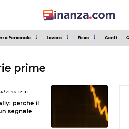
nza Personale
Lavoro
Fisco
Conti
C
rie prime
4/2026 12:31
ally: perché il
un segnale