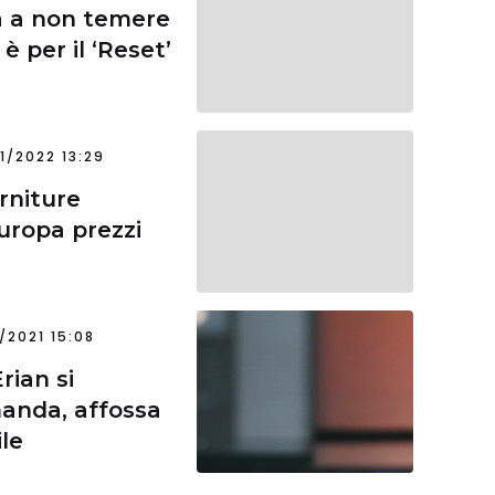
a a non temere
è per il ‘Reset’
1/2022 13:29
rniture
Europa prezzi
1/2021 15:08
rian si
manda, affossa
ile