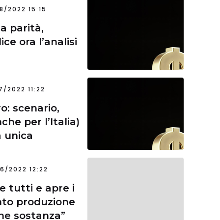
8/2022 15:15
a parità,
ce ora l’analisi
7/2022 11:22
ro: scenario,
he per l’Italia)
della discesa della valuta unica
6/2022 12:22
 tutti e apre i
ento produzione
mesi estivi? “più forma che sostanza”