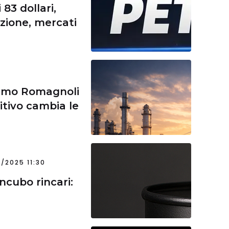
 83 dollari,
azione, mercati
simo Romagnoli
tivo cambia le
0/2025 11:30
incubo rincari: