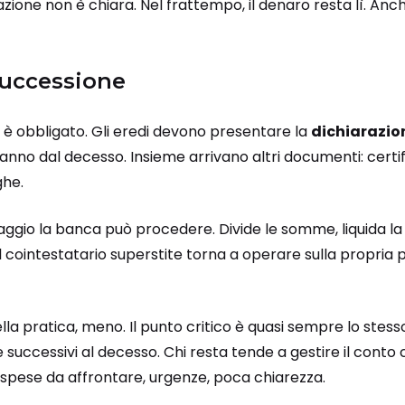
azione non è chiara.
Nel frattempo, il denaro resta lì. Anc
successione
 è obbligato. Gli eredi devono presentare la
dichiarazio
anno dal decesso. Insieme arrivano altri documenti: certif
ghe.
ggio la banca può procedere. Divide le somme, liquida la
Il cointestatario superstite torna a operare sulla propria p
ella pratica, meno.
Il punto critico è quasi sempre lo stesso
successivi al decesso.
Chi resta tende a gestire il conto
 spese da affrontare, urgenze, poca chiarezza.