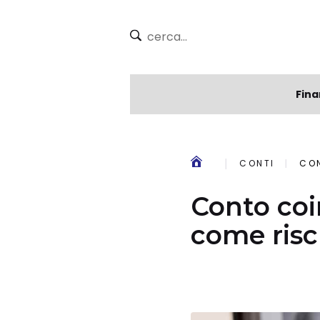
Fina
CONTI
CO
Conto coi
come risc