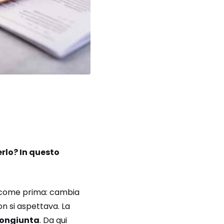
rlo? In questo
” come prima: cambia
non si aspettava.
La
congiunta
. Da qui