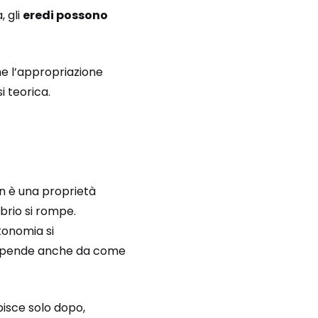
, gli
eredi possono
come l’appropriazione
 teorica.
on è una proprietà
brio si rompe.
tonomia si
 dipende anche da come
pisce solo dopo,