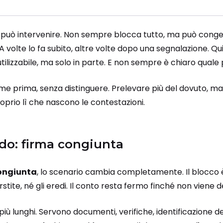
ti può intervenire. Non sempre blocca tutto, ma può cong
A volte lo fa subito, altre volte dopo una segnalazione.
Qui
lizzabile, ma solo in parte. E non sempre è chiaro quale 
ome prima, senza distinguere. Prelevare più del dovuto, m
roprio lì che nascono le contestazioni.
gido: firma congiunta
ongiunta
, lo scenario cambia completamente. Il blocco
stite, né gli eredi. Il conto resta fermo finché non viene d
più lunghi. Servono documenti, verifiche, identificazione d