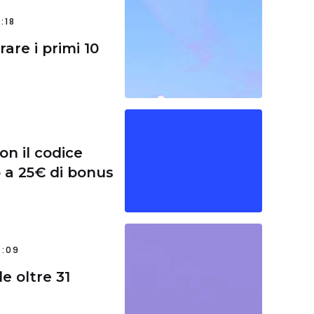
:18
are i primi 10
n il codice
 a 25€ di bonus
0:09
e oltre 31