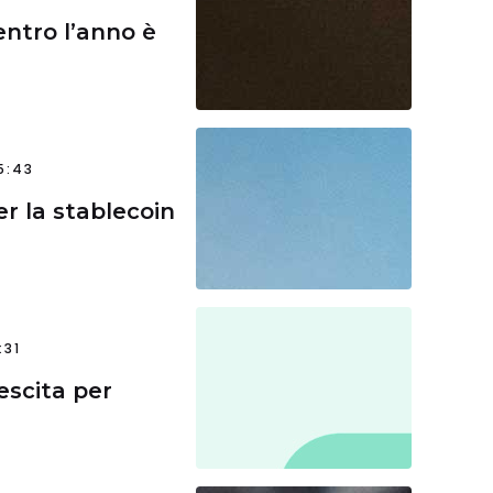
entro l’anno è
5:43
r la stablecoin
:31
escita per