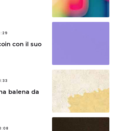
1:29
in con il suo
1:33
una balena da
0:08