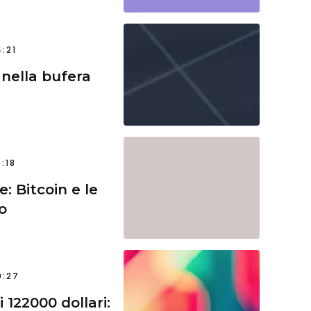
:21
nella bufera
:18
e: Bitcoin e le
o
0:27
i 122000 dollari: