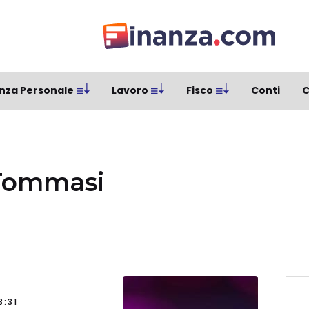
nza Personale
Lavoro
Fisco
Conti
C
Tommasi
8:31