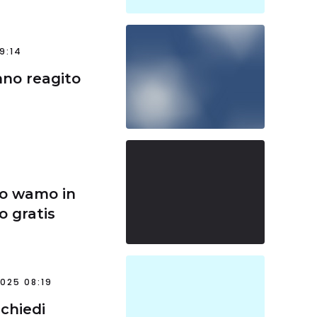
9:14
nno reagito
to wamo in
o gratis
025 08:19
ichiedi