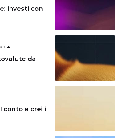
le: investi con
9:34
tovalute da
 conto e crei il