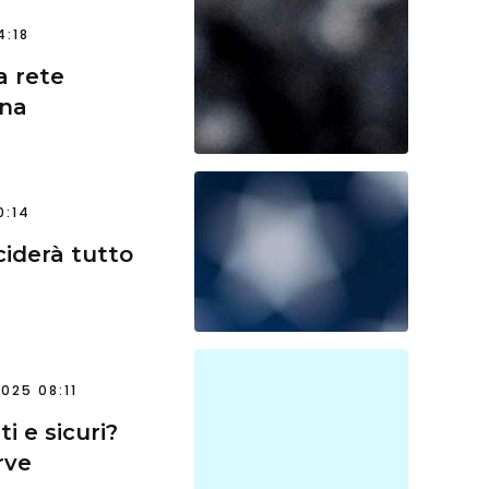
4:18
a rete
gna
0:14
ciderà tutto
025 08:11
 e sicuri?
rve