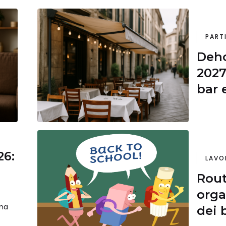
PART
Deho
2027
bar 
26:
LAVO
Rout
orga
ma
dei 