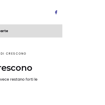
arte
ENDI CRESCONO
crescono
nvece restano forti le