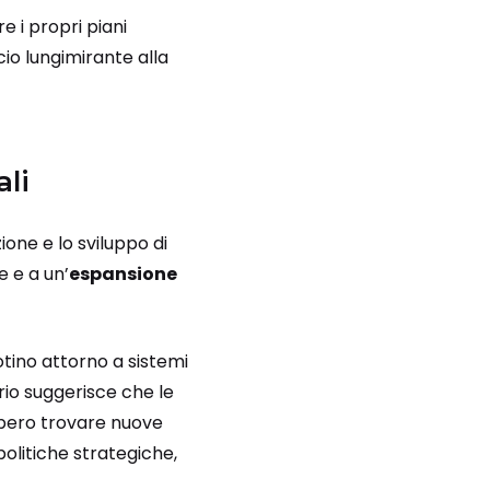
e i propri piani
io lungimirante alla
ali
ione e lo sviluppo di
e e a un’
espansione
uotino attorno a sistemi
rio suggerisce che le
bbero trovare nuove
olitiche strategiche,