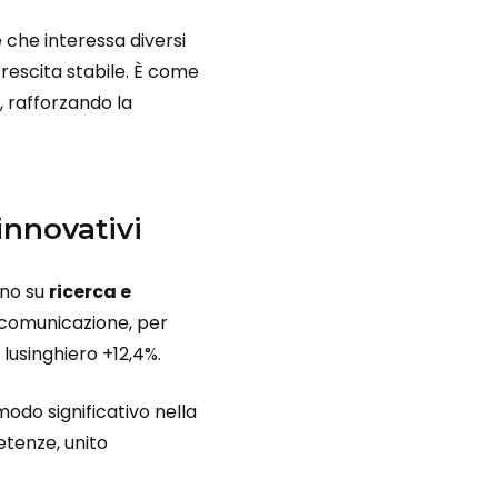
e che interessa diversi
 crescita stabile. È come
 rafforzando la
innovativi
ano su
ricerca e
 e comunicazione, per
 lusinghiero +12,4%.
modo significativo nella
etenze, unito