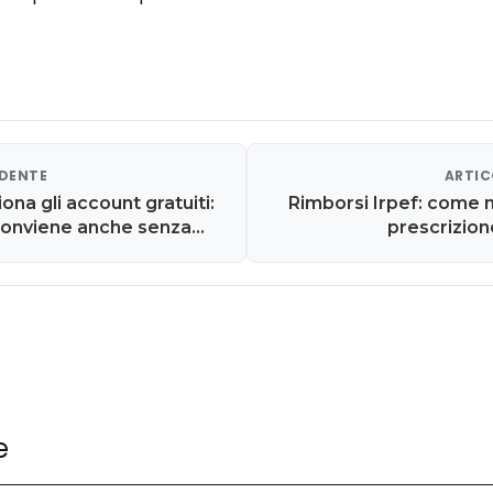
EDENTE
ARTIC
iona gli account gratuiti:
Rimborsi Irpef: come n
onviene anche senza
prescrizio
e