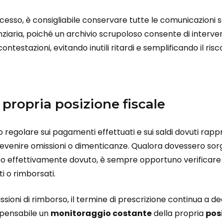
ocesso, è consigliabile conservare tutte le comunicazioni
ziaria, poiché un archivio scrupoloso consente di interveni
contestazioni, evitando inutili ritardi e semplificando il ris
 propria posizione fiscale
 regolare sui pagamenti effettuati e sui saldi dovuti rap
evenire omissioni o dimenticanze. Qualora dovessero sor
 effettivamente dovuto, è sempre opportuno verificare l
 o rimborsati.
issioni di rimborso, il termine di prescrizione continua a d
spensabile un
monitoraggio costante
della propria
pos