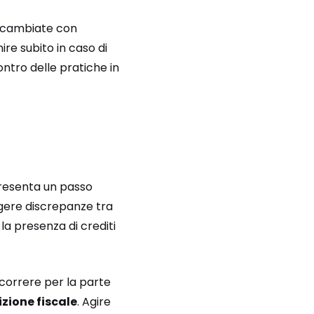
 scambiate con
re subito in caso di
contro delle pratiche in
presenta un passo
gere discrepanze tra
a presenza di crediti
ecorrere per la parte
izione fiscale
. Agire