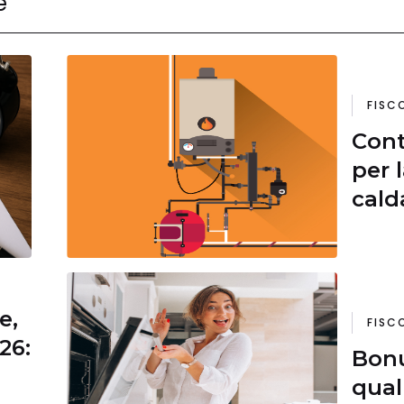
e
FISC
Cont
per 
cald
e,
FISC
26:
Bonu
qual