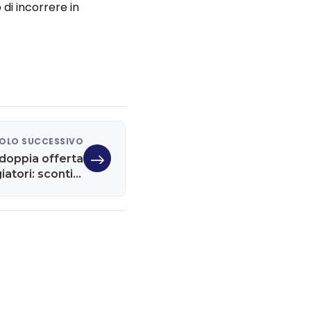
 di incorrere in
OLO SUCCESSIVO
 doppia offerta
iatori: sconti e
amento Prime