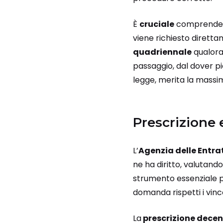
È
cruciale
comprendere
viene richiesto diretta
quadriennale
qualora 
passaggio, dal dover p
legge, merita la massim
Prescrizione 
L’
Agenzia delle Entra
ne ha diritto, valutand
strumento essenziale pe
domanda rispetti i vinc
La
prescrizione dece