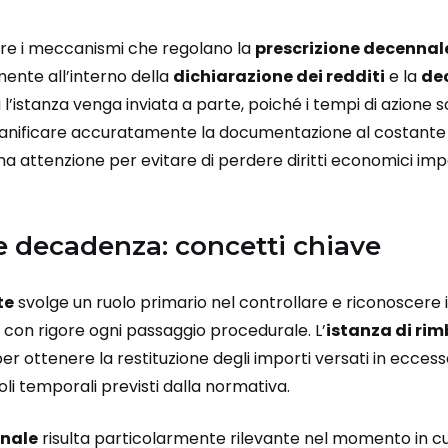
 i meccanismi che regolano la
prescrizione decennal
mente all’interno della
dichiarazione dei redditi
e la
de
l’istanza venga inviata a parte, poiché i tempi di azione s
ianificare accuratamente la documentazione al costante c
a attenzione per evitare di perdere diritti economici imp
e decadenza: concetti chiave
te
svolge un ruolo primario nel controllare e riconoscere 
o con rigore ogni passaggio procedurale. L’
istanza di ri
r ottenere la restituzione degli importi versati in eccess
oli temporali previsti dalla normativa.
nnale
risulta particolarmente rilevante nel momento in cu