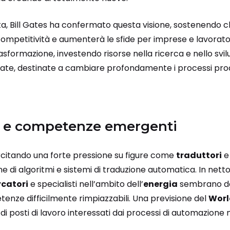
ta, Bill Gates ha confermato questa visione, sostenendo ch
 competitività e aumenterà le sfide per imprese e lavorat
asformazione, investendo risorse nella ricerca e nello svilu
te, destinate a cambiare profondamente i processi produ
 e competenze emergenti
citando una forte pressione su figure come
traduttori
ione di algoritmi e sistemi di traduzione automatica. In nett
rcatori
e specialisti nell’ambito dell’
energia
sembrano des
enze difficilmente rimpiazzabili. Una previsione del
Worl
i di posti di lavoro interessati dai processi di automazione