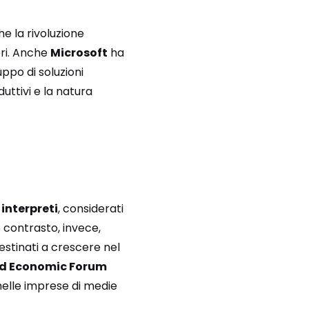
e la rivoluzione
ori. Anche
Microsoft
ha
ppo di soluzioni
ttivi e la natura
e
interpreti
, considerati
o contrasto, invece,
tinati a crescere nel
d Economic Forum
 nelle imprese di medie