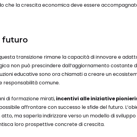
ndo che la crescita economica deve essere accompagnata
 futuro
questa transizione rimane la capacità di innovare e adatta
gica non può prescindere dall’aggiornamento costante 
ituzioni educative sono ora chiamati a creare un ecosist
 e responsabilità comune.
ni di formazione mirati,
incentivi alle iniziative pionier
ossibile affrontare con successo le sfide del futuro. L’obie
n atto, ma saperla indirizzare verso un modello di sviluppo
antisca loro prospettive concrete di crescita.