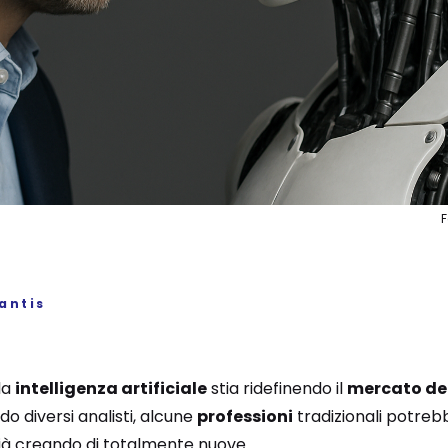
antis
la
intelligenza artificiale
stia ridefinendo il
mercato del
do diversi analisti, alcune
professioni
tradizionali potre
ià creando di totalmente nuove.