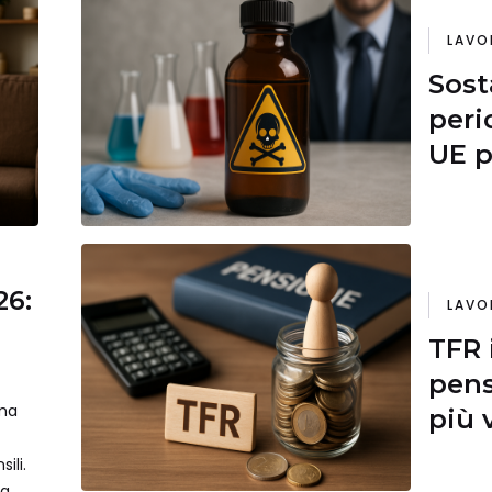
LAVO
Sost
peri
UE p
lavo
26:
LAVO
TFR 
pens
ma
più 
ili.
la