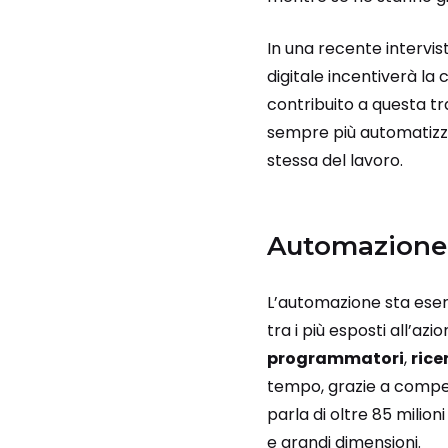
In una recente intervis
digitale incentiverà la
contribuito a questa tr
sempre più automatizza
stessa del lavoro.
Automazione
L’automazione sta eser
tra i più esposti all’az
programmatori
,
rice
tempo, grazie a compet
parla di oltre 85 milion
e grandi dimensioni.