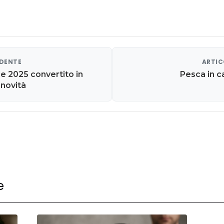
EDENTE
ARTIC
e 2025 convertito in
Pesca in c
 novità
e