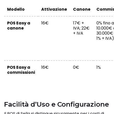
Modello
Attivazione
Canone
Commis
POS Easy a
16€
17€ +
0% fino a
canone
IVA; 22€
10.000€ 
+ IVA
30.000€ 
1% + IVA)
POS Easy a
16€
0€
1%
commissioni
Facilità d’Uso e Configurazione
Il POS di Sella si distingue sicuramente per i costi di