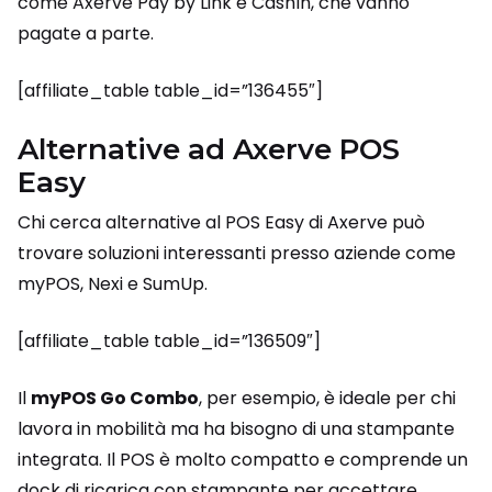
come Axerve Pay by Link e CashIn, che vanno
pagate a parte.
[affiliate_table table_id=”136455″]
Alternative ad Axerve POS
Easy
Chi cerca alternative al POS Easy di Axerve può
trovare soluzioni interessanti presso aziende come
myPOS, Nexi e SumUp.
[affiliate_table table_id=”136509″]
Il
myPOS Go Combo
, per esempio, è ideale per chi
lavora in mobilità ma ha bisogno di una stampante
integrata. Il POS è molto compatto e comprende un
dock di ricarica con stampante per accettare