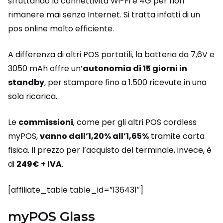
sfruttando la connettività Wi-Fi e 4G per non
rimanere mai senza Internet. Si tratta infatti di un
pos online molto efficiente.
A differenza di altri POS portatili, la batteria da 7,6V e
3050 mAh offre un’
autonomia di 15 giorni in
standby
, per stampare fino a 1.500 ricevute in una
sola ricarica.
Le
commissioni
, come per gli altri POS cordless
myPOS,
vanno dall’1,20% all’1,65%
tramite carta
fisica. Il prezzo per l’acquisto del terminale, invece, è
di
249€ + IVA
.
[affiliate_table table_id=”136431″]
myPOS Glass