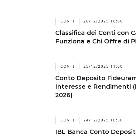
CONTI
26/12/2025 10:00
Classifica dei Conti con
Funziona e Chi Offre di P
CONTI
25/12/2025 11:00
Conto Deposito Fideuram:
Interesse e Rendimenti 
2026)
CONTI
24/12/2025 10:30
IBL Banca Conto Deposito