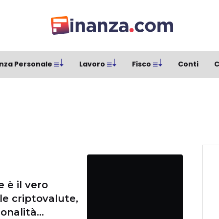
nza Personale
Lavoro
Fisco
Conti
C
 è il vero
le criptovalute,
onalità