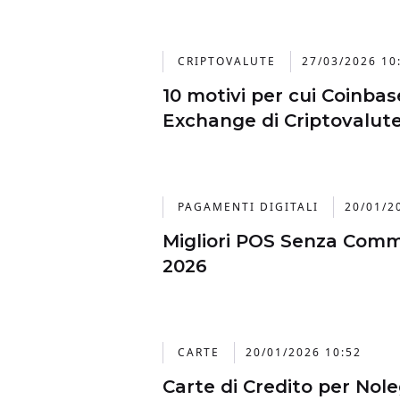
aggiuntiva della tua ne
CRIPTOVALUTE
27/03/2026 10
10 motivi per cui Coinbas
Exchange di Criptovalute
PAGAMENTI DIGITALI
20/01/2
Migliori POS Senza Commi
2026
CARTE
20/01/2026 10:52
Carte di Credito per Nol