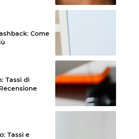
 Cashback: Come
iù
 Tassi di
(Recensione
: Tassi e