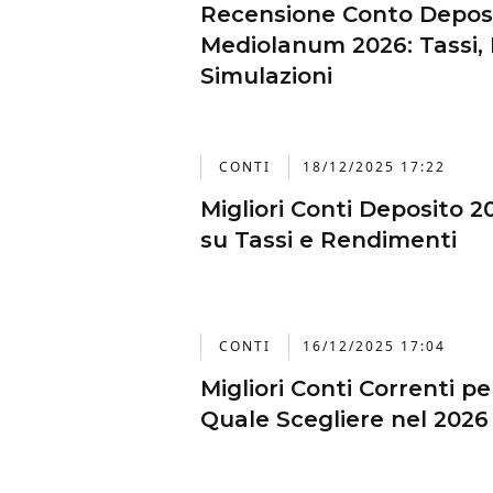
Recensione Conto Depos
Mediolanum 2026: Tassi,
Simulazioni
CONTI
18/12/2025 17:22
Migliori Conti Deposito 
su Tassi e Rendimenti
CONTI
16/12/2025 17:04
Migliori Conti Correnti pe
Quale Scegliere nel 2026