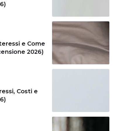
6)
teressi e Come
censione 2026)
essi, Costi e
6)