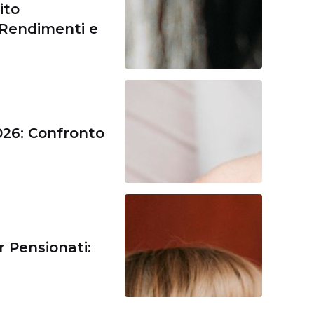
ito
 Rendimenti e
2026: Confronto
r Pensionati: