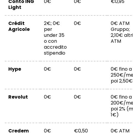
Conto ING
0€
0€
€0,95
Light
Crédit
2€; 0€
0€
0€ ATM
Agricole
per
Gruppo;
under 35
2,10€ altr
o con
ATM
accredito
stipendio
Hype
0€
0€
0€ fino a
250€/me
poi 2,50€
Revolut
0€
0€
0€ fino a
200€/me
poi 2% (m
1€)
Credem
0€
€0,50
0€ ATM