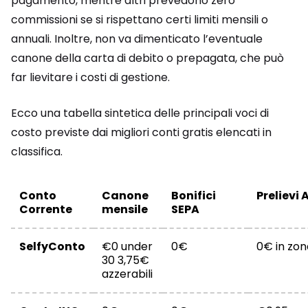
pagamento, mentre altri prevedono zero
commissioni se si rispettano certi limiti mensili o
annuali. Inoltre, non va dimenticato l’eventuale
canone della carta di debito o prepagata, che può
far lievitare i costi di gestione.
Ecco una tabella sintetica delle principali voci di
costo previste dai migliori conti gratis elencati in
classifica.
Conto
Canone
Bonifici
Prelievi
Corrente
mensile
SEPA
SelfyConto
€0 under
0€
0€ in zon
30 3,75€
azzerabili