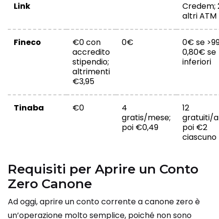
Link
Credem;
altri ATM
Fineco
€0 con
0€
0€ se >9
accredito
0,80€ se
stipendio;
inferiori
altrimenti
€3,95
Tinaba
€0
4
12
gratis/mese;
gratuiti/
poi €0,49
poi €2
ciascuno
Requisiti per Aprire un Conto
Zero Canone
Ad oggi, aprire un conto corrente a canone zero è
un’operazione molto semplice, poiché non sono