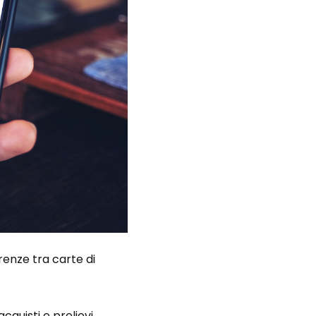
renze tra carte di
quisti e prelievi