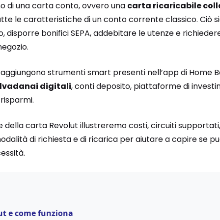
mo di una carta conto, ovvero una
carta ricaricabile col
tte le caratteristiche di un conto corrente classico. Ciò si
o, disporre bonifici SEPA, addebitare le utenze e richieder
negozio.
si aggiungono strumenti smart presenti nell’app di Home
lvadanai digitali
, conti deposito, piattaforme di investi
 risparmi.
della carta Revolut illustreremo costi, circuiti supportati
, modalità di richiesta e di ricarica per aiutare a capire se
essità.
lut e come funziona