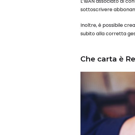
L’IBAN associato al cont
sottoscrivere abboname
Inoltre, è possibile cre
subito alla corretta ge
Che carta è Re