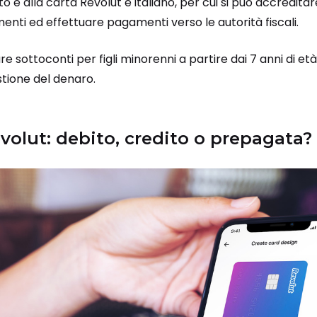
o e alla carta Revolut è italiano, per cui si può accreditar
nti ed effettuare pagamenti verso le autorità fiscali.
are sottoconti per figli minorenni a partire dai 7 anni di et
stione del denaro.
volut: debito, credito o prepagata?