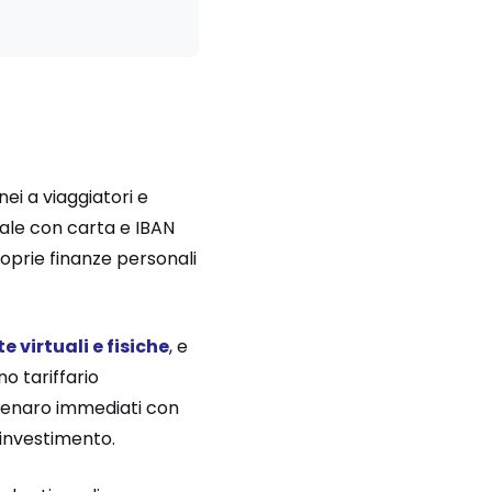
i a viaggiatori e
tale con carta e IBAN
roprie finanze personali
 virtuali e fisiche
, e
no tariffario
i denaro immediati con
 investimento.