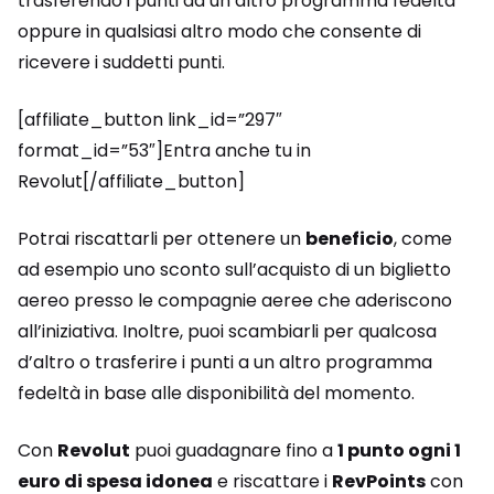
trasferendo i punti da un altro programma fedeltà
oppure in qualsiasi altro modo che consente di
ricevere i suddetti punti.
[affiliate_button link_id=”297″
format_id=”53″]Entra anche tu in
Revolut[/affiliate_button]
Potrai riscattarli per ottenere un
beneficio
, come
ad esempio uno sconto sull’acquisto di un biglietto
aereo presso le compagnie aeree che aderiscono
all’iniziativa. Inoltre, puoi scambiarli per qualcosa
d’altro o trasferire i punti a un altro programma
fedeltà in base alle disponibilità del momento.
Con
Revolut
puoi guadagnare fino a
1 punto ogni 1
euro di spesa idonea
e riscattare i
RevPoints
con