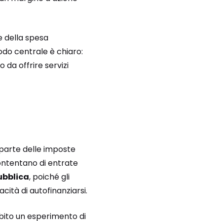
e della spesa
 nodo centrale è chiaro:
 da offrire servizi
n parte delle imposte
ccontentano di entrate
ubblica
, poiché gli
cità di autofinanziarsi.
ubito un esperimento di