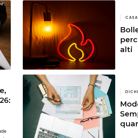
CASA
Boll
perc
alti
e,
DICH
26:
Mode
Semp
quan
cade