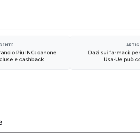
EDENTE
ARTIC
Arancio Più ING: canone
Dazi sui farmaci: per
incluse e cashback
Usa-Ue può col
e