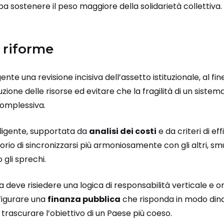
ba sostenere il peso maggiore della solidarietà collettiva.
e riforme
te una revisione incisiva dell’assetto istituzionale, al f
uzione delle risorse ed evitare che la fragilità di un sistem
complessiva.
lligente, supportata da
analisi dei costi
e da criteri di ef
torio di sincronizzarsi più armoniosamente con gli altri, s
 gli sprechi.
a deve risiedere una logica di responsabilità verticale e or
figurare una
finanza pubblica
che risponda in modo dina
a trascurare l’obiettivo di un Paese più coeso.