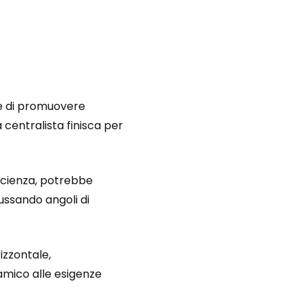
ine di promuovere
a centralista finisca per
ficienza, potrebbe
mussando angoli di
izzontale,
mico alle esigenze