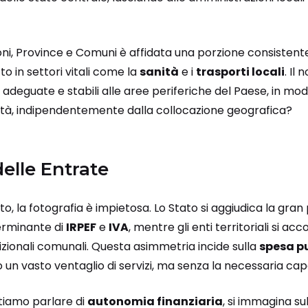
oni, Province e Comuni è affidata una porzione consistent
o in settori vitali come la
sanità
e i
trasporti locali
. Il
adeguate e stabili alle aree periferiche del Paese, in modo
tà, indipendentemente dalla collocazione geografica?
delle Entrate
to, la fotografia è impietosa. Lo Stato si aggiudica la gra
terminante di
IRPEF
e
IVA
, mentre gli enti territoriali si a
zionali comunali. Questa asimmetria incide sulla
spesa p
 un vasto ventaglio di servizi, ma senza la necessaria capa
tiamo parlare di
autonomia finanziaria
, si immagina s