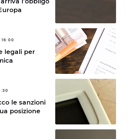
arriva l’obbligo
 Europa
 16:00
e legali per
mica
2:30
cco le sanzioni
tua posizione