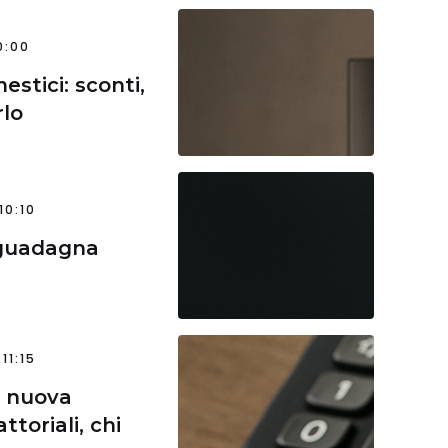
0:00
estici: sconti,
rlo
10:10
i guadagna
11:15
: nuova
ttoriali, chi