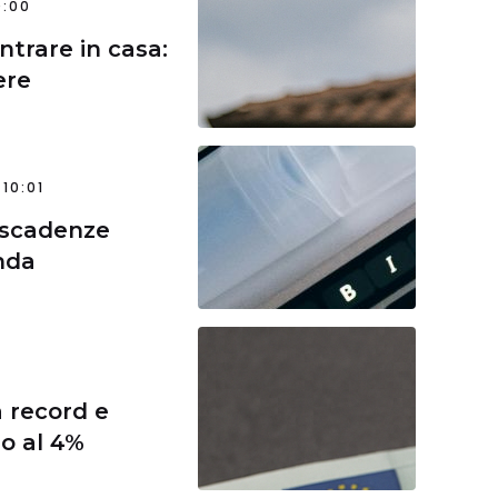
0:00
trare in casa:
ere
10:01
 scadenze
enda
a record e
no al 4%