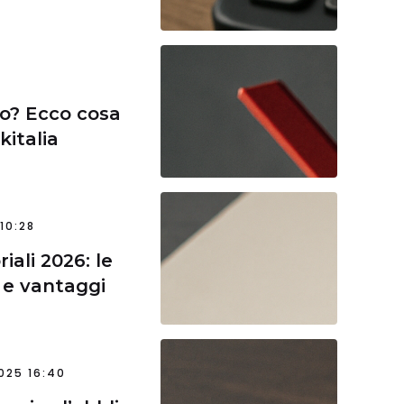
hio? Ecco cosa
kitalia
10:28
iali 2026: le
i e vantaggi
025 16:40