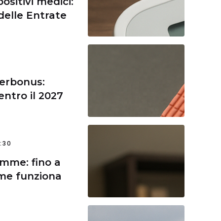
positivi medici:
delle Entrate
perbonus:
entro il 2027
:30
amme: fino a
ome funziona