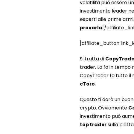
volatilità può essere u
investimento leader nel 
esperti alle prime armi.
provarla
[/affiliate_lin
[affiliate_button link
Si tratta di
CopyTrade
trader. Lo fa in tempo 
CopyTrader fa tutto il r
eToro
.
Questo ti darà un buon 
crypto. Ovviamente
C
investimento può aumen
top trader
sulla piatt