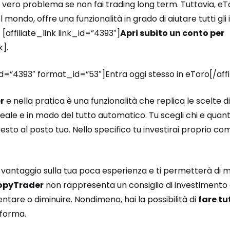
n vero problema se non fai trading long term. Tuttavia, eT
mondo, offre una funzionalità in grado di aiutare tutti gli
 [affiliate_link link_id=”4393″]
Apri subito un conto per
k].
_id=”4393″ format_id=”53″]Entra oggi stesso in eToro[/aff
r
e nella pratica è una funzionalità che replica le scelte di
reale e in modo del tutto automatico. Tu scegli chi e qua
esto al posto tuo. Nello specifico tu investirai proprio co
vantaggio sulla tua poca esperienza e ti permetterà di muo
opyTrader
non rappresenta un consiglio di investimento e
tare o diminuire. Nondimeno, hai la possibilità di
fare tu
aforma.