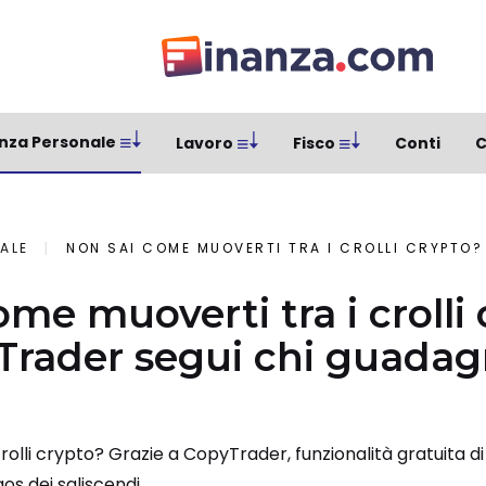
nza Personale
Lavoro
Fisco
Conti
C
ALE
NON SAI COME MUOVERTI TRA I CROLLI CRYPTO? CON COPYTRADER SEG
me muoverti tra i crolli
Trader segui chi guada
rolli crypto? Grazie a CopyTrader, funzionalità gratuita di
s dei saliscendi.