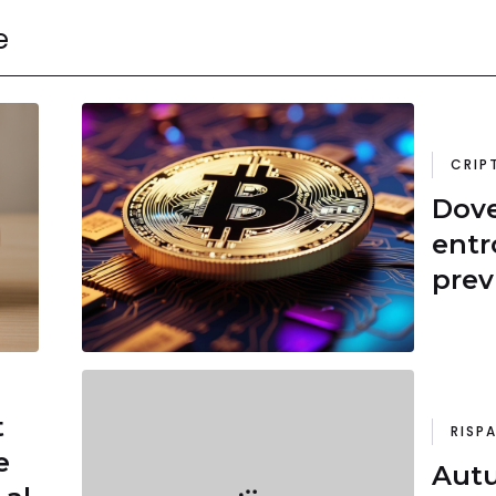
e
CRIP
Dove
entr
prev
t
RISP
e
Autu