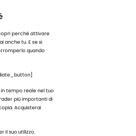
é
scopri perché attivare
ai anche tu. E se si
nterromperlo quando
iliate_button]
e in tempo reale nel tuo
rader più importanti di
opia. Acquisterai
il suo utilizzo.