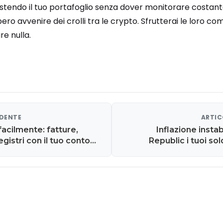
tendo il tuo portafoglio senza dover monitorare costan
o avvenire dei crolli tra le crypto. Sfrutterai le loro c
e nulla.
EDENTE
ARTIC
facilmente: fatture,
Inflazione insta
gistri con il tuo conto
Republic i tuoi sol