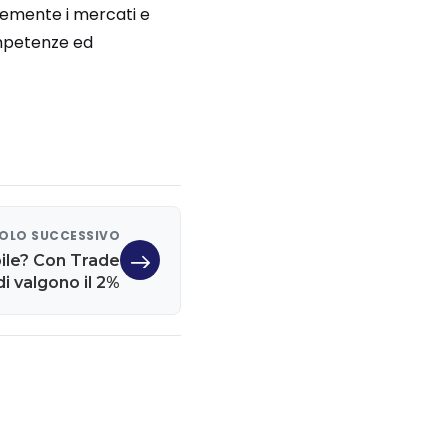
temente i mercati e
ompetenze ed
OLO SUCCESSIVO
bile? Con Trade
di valgono il 2%