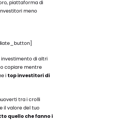
oro, piattaforma di
 investitori meno
iliate_button]
 investimento di altri
nto copiare mentre
me i
top investitori di
verti tra i crolli
 il valore del tuo
tto quello che fanno i