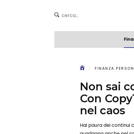
Fina
FINANZA PERSON
Non sai co
Con Copy
nel caos
Hai paura dei continui c
guadagna anche nel cao