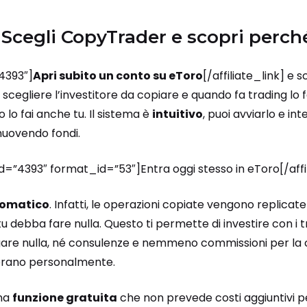
? Scegli CopyTrader e scopri perch
”4393″]
Apri subito un conto su eToro
[/affiliate_link] e 
o scegliere l’investitore da copiare e quando fa trading lo f
o lo fai anche tu. Il sistema è
intuitivo
, puoi avviarlo e i
muovendo fondi.
_id=”4393″ format_id=”53″]Entra oggi stesso in eToro[/aff
omatico
. Infatti, le operazioni copiate vengono replicat
u debba fare nulla. Questo ti permette di investire con i t
re nulla, né consulenze e nemmeno commissioni per la c
prano personalmente.
una
funzione gratuita
che non prevede costi aggiuntivi per 