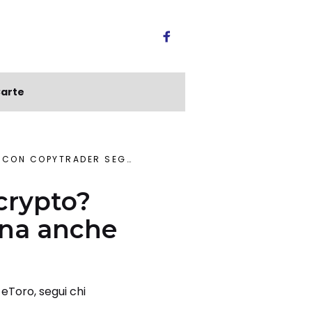
arte
UI CHI GUADAGNA ANCHE NEL CAOS
 crypto?
gna anche
 eToro, segui chi