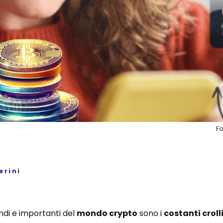
Fo
erini
andi e importanti del
mondo crypto
sono i
costanti croll