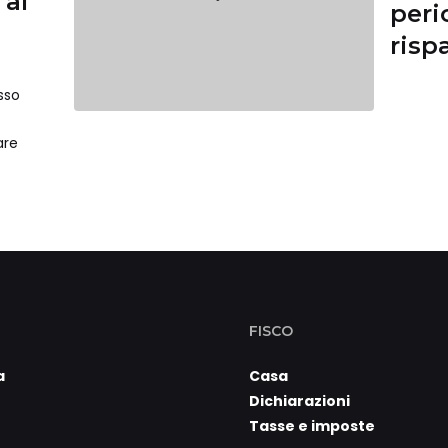
 al
peri
risp
sso
are
FISCO
a
Casa
Dichiarazioni
Tasse e imposte