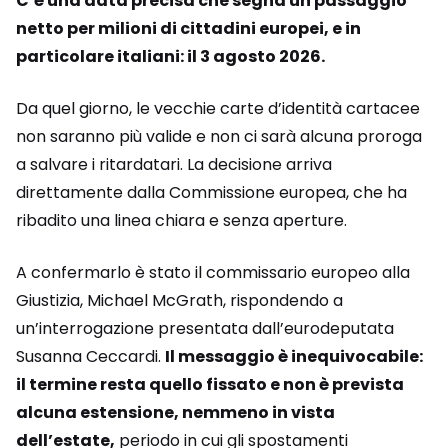
C’è una data precisa che segna un passaggio
netto per milioni di cittadini europei, e in
particolare italiani: il 3 agosto 2026.
Da quel giorno, le vecchie carte d’identità cartacee
non saranno più valide e non ci sarà alcuna proroga
a salvare i ritardatari. La decisione arriva
direttamente dalla Commissione europea, che ha
ribadito una linea chiara e senza aperture.
A confermarlo è stato il commissario europeo alla
Giustizia,
Michael McGrath
, rispondendo a
un’interrogazione presentata dall’eurodeputata
Susanna Ceccardi
.
Il messaggio è inequivocabile:
il termine resta quello fissato e non è prevista
alcuna estensione, nemmeno in vista
dell’estate,
periodo in cui gli spostamenti