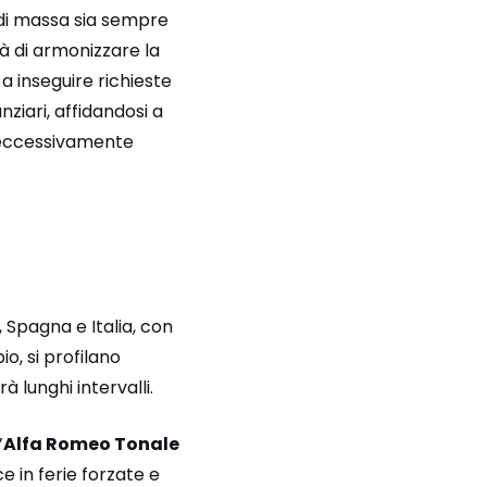
di massa sia sempre
tà di armonizzare la
a inseguire richieste
nziari, affidandosi a
e eccessivamente
, Spagna e Italia, con
o, si profilano
à lunghi intervalli.
’
Alfa Romeo Tonale
e in ferie forzate e