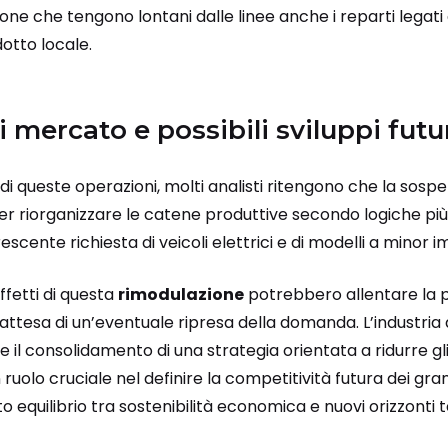
one che tengono lontani dalle linee anche i reparti legati 
ndotto locale.
 mercato e possibili sviluppi futu
i queste operazioni, molti analisti ritengono che la sosp
er riorganizzare le catene produttive secondo logiche più f
scente richiesta di veicoli elettrici e di modelli a minor
ffetti di questa
rimodulazione
potrebbero allentare la p
n attesa di un’eventuale ripresa della domanda. L’industria
, e il consolidamento di una strategia orientata a ridurre g
olo cruciale nel definire la competitività futura dei gran
equilibrio tra sostenibilità economica e nuovi orizzonti t