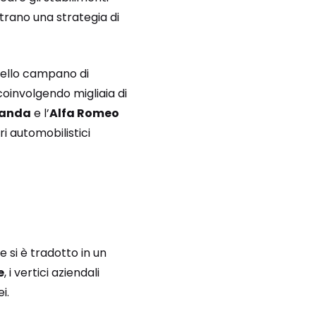
ostrano una strategia di
uello campano di
coinvolgendo migliaia di
Panda
e l’
Alfa Romeo
i automobilistici
e si è tradotto in un
e
, i vertici aziendali
i.