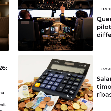
LAVO
Qua
pilot
diff
pae
26:
LAVO
Sala
timo
ma
riba
ili.
la