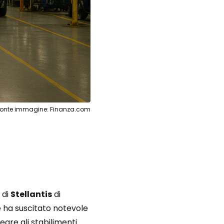
Fonte immagine: Finanza.com
 di
Stellantis
di
e ha suscitato notevole
eare gli stabilimenti