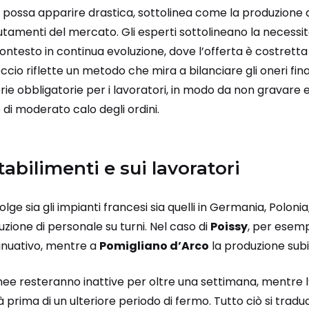
possa apparire drastica, sottolinea come la produzione 
mutamenti del mercato. Gli esperti sottolineano la necessi
ntesto in continua evoluzione, dove l’offerta è costretta 
roccio riflette un metodo che mira a bilanciare gli oneri fina
erie obbligatorie per i lavoratori, in modo da non gravar
 di moderato calo degli ordini.
stabilimenti e sui lavoratori
ge sia gli impianti francesi sia quelli in Germania, Polonia
duzione di personale su turni. Nel caso di
Poissy
, per esempi
inuativo, mentre a
Pomigliano d’Arco
la produzione subir
linee resteranno inattive per oltre una settimana, mentre l
à prima di un ulteriore periodo di fermo. Tutto ciò si traduc