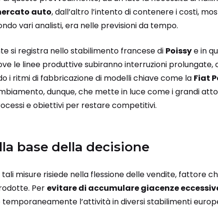
ercato auto
, dall’altro l’intento di contenere i costi, m
o vari analisti, era nelle previsioni da tempo.
te si registra nello stabilimento francese di
Poissy
e in q
dove le linee produttive subiranno interruzioni prolungate, 
do i ritmi di fabbricazione di modelli chiave come la
Fiat 
ambiamento, dunque, che mette in luce come i grandi attor
rocessi e obiettivi per restare competitivi.
lla base della decisione
 tali misure risiede nella flessione delle vendite, fattore ch
prodotte. Per
evitare di accumulare giacenze eccessiv
 temporaneamente l’attività in diversi stabilimenti europe