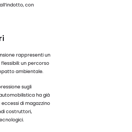
all’indotto, con
ri
ensione rappresenti un
lessibili: un percorso
 impatto ambientale.
ressione sugli
 automobilistica ha già
li eccessi di magazzino
di costruttori,
ecnologici.