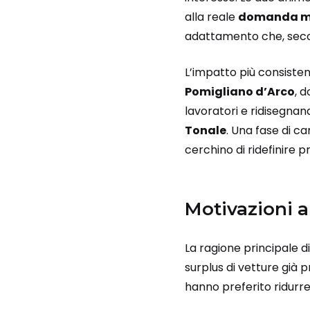
alla reale
domanda m
adattamento che, second
L’impatto più consisten
Pomigliano d’Arco
, 
lavoratori e ridisegnan
Tonale
. Una fase di c
cerchino di ridefinire p
Motivazioni a
La ragione principale di
surplus di vetture già 
hanno preferito ridurre