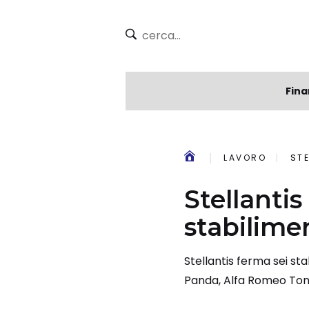
Fina
LAVORO
ST
Stellanti
stabilime
Stellantis ferma sei st
Panda, Alfa Romeo Tona