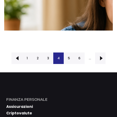
cedente
1
2
3
4
5
Successiva ›
6
…
FINANZA PERSONALE
Assicurazioni
Criptovalute