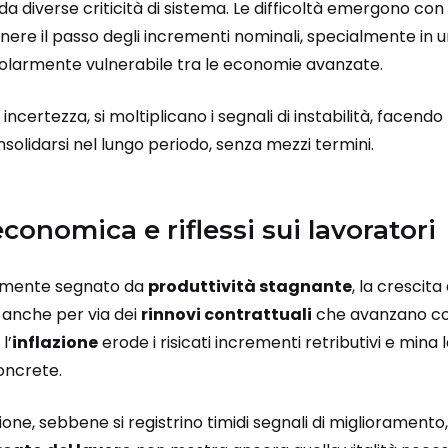
da diverse criticità di sistema. Le difficoltà emergono con
enere il passo degli incrementi nominali, specialmente in 
larmente vulnerabile tra le economie avanzate.
 incertezza, si moltiplicano i segnali di instabilità, face
olidarsi nel lungo periodo, senza mezzi termini.
conomica e riflessi sui lavoratori
almente segnato da
produttività stagnante
, la crescit
, anche per via dei
rinnovi contrattuali
che avanzano con
l’
inflazione
erode i risicati incrementi retributivi e mina la
oncrete.
one, sebbene si registrino timidi segnali di miglioramento, 