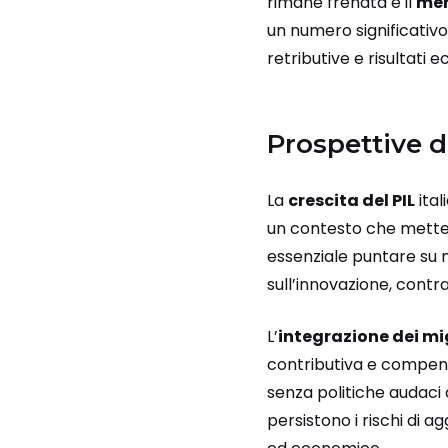
rimane frenata e il
mer
un numero significativo 
retributive e risultati
Prospettive d
La
crescita del PIL
ital
un contesto che mette al
essenziale puntare su m
sull’innovazione, contra
L’
integrazione dei mi
contributiva e compen
senza politiche audaci
persistono i rischi di a