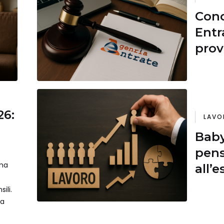
Conc
Entr
prov
26:
LAVO
Baby
pens
ma
all’
che f
ili.
la