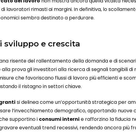
cato del lavoro
non mostra ancora quella vitalità neces
di lavoratori rimasti ai margini. In definitiva, lo scollame
 economici sembra destinato a perdurare.
i sviluppo e crescita
iana risente del rallentamento della domanda e di scenari i
la prova gli investitori alla ricerca di segnali tangibili di 
isure che favoriscano flussi di lavoro più efficienti e s
stando il ristagno in settori chiave.
granti
si delinea come un’opportunità strategica per amp
sare l’invecchiamento demografico, apportando nuove c
 che supportino i
consumi interni
e rafforzino la fiducia 
ggravare eventuali trend recessivi, rendendo ancora più fra