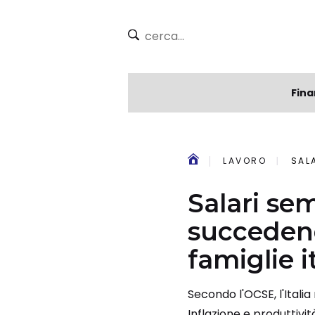
Fina
LAVORO
SALA
Salari sem
succedend
famiglie i
Secondo l'OCSE, l'Italia
Inflazione e produttivit