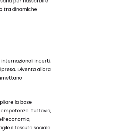
saria per riassorbire
nto tra dinamiche
nternazionali incerti,
ripresa. Diventa allora
commettano
liare la base
ompetenze. Tuttavia,
nell’economia,
gile il tessuto sociale