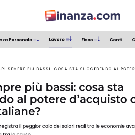
Lavoro
nza Personale
Fisco
Conti
C
RI SEMPRE PIÙ BASSI: COSA STA SUCCEDENDO AL POTERE D’ACQUIST
pre più bassi: cosa sta
o al potere d’acquisto d
taliane?
 registra il peggior calo dei salari reali tra le economie av
à tra le cause.