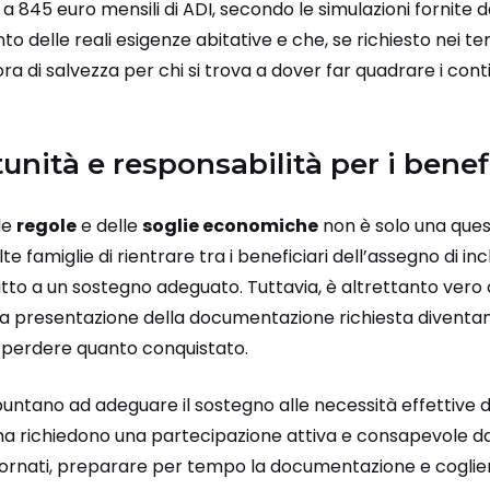
 a 845 euro mensili di ADI, secondo le simulazioni fornite 
o delle reali esigenze abitative e che, se richiesto nei te
 di salvezza per chi si trova a dover far quadrare i conti
nità e responsabilità per i benefi
le
regole
e delle
soglie economiche
non è solo una ques
 famiglie di rientrare tra i beneficiari dell’assegno di in
ritto a un sostegno adeguato. Tuttavia, è altrettanto vero c
la presentazione della documentazione richiesta diventan
n perdere quanto conquistato.
 puntano ad adeguare il sostegno alle necessità effettive de
ma richiedono una partecipazione attiva e consapevole da
iornati, preparare per tempo la documentazione e coglie