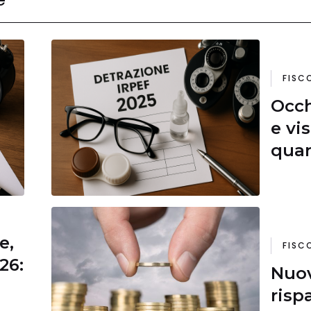
FISC
Occh
e vis
quan
mode
e,
FISC
26:
Nuov
risp