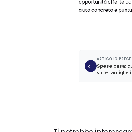
opportunità offerte dal
aiuto concreto e puntu
ARTICOLO PREC
Spese casa: q
sulle famiglie 
Ti potrebbe interessar