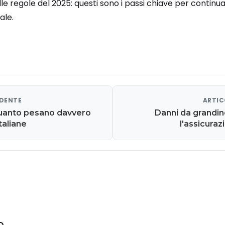
le regole del 2025: questi sono i passi chiave per continu
ale.
EDENTE
ARTIC
uanto pesano davvero
Danni da grandin
italiane
l'assicura
e