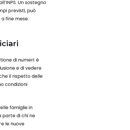
dall’INPS. Un sostegno
mpi previsti, può
 a fine mese.
ciari
tione di numeri: è
clusione e di vedere
he il rispetto delle
o condizioni
lle famiglie in
 parte di chi ne
re le nuove