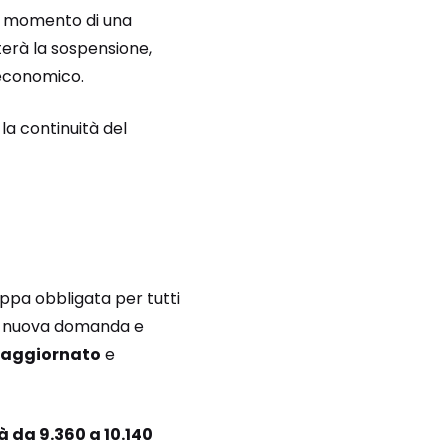
 il momento di una
tterà la sospensione,
economico.
la continuità del
ppa obbligata per tutti
na nuova domanda e
aggiornato
e
rà da 9.360 a 10.140