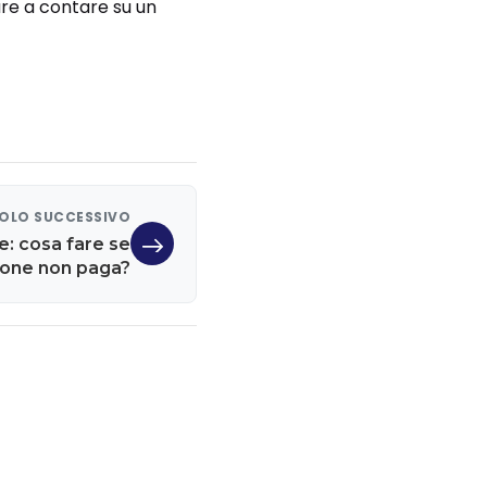
are a contare su un
OLO SUCCESSIVO
e: cosa fare se
zione non paga?