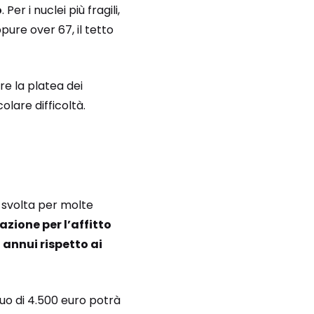
o
. Per i nuclei più fragili,
ure over 67, il tetto
re la platea dei
colare difficoltà.
 svolta per molte
azione per l’affitto
 annui rispetto ai
nuo di 4.500 euro potrà