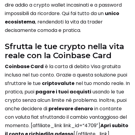
dire addio a crypto wallet incasinati e a password
impossibili da ricordare. Qui fai tutto da un
unico
ecosistema
, rendendoti la vita da trader
decisamente comoda e pratica.
Sfrutta le tue crypto nella vita
reale con la Coinbase Card
Coinbase Card
è la carta di debito Visa gratuita
inclusa nel tuo conto. Grazie a questa soluzione puoi
sfruttare le tue
criptovalute
nel tuo mondo reale. In
pratica, puoi
pagare i tuoi acquisti
usando le tue
crypto senza alcun limite né problema. Inoltre, puoi
anche decidere di
prelevare denaro
in contante
con valuta fiat sfruttando il cambio vantaggioso del
momento. [affiliate_link link_id=”4709″]
Apri subito
il conto e richiedila adesso
[/affiliate_link].