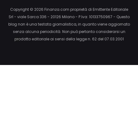
Copyright © 2026 Finanza.com proprietà di Emittente Editoriale
Srl - viale Sarca 336 - 20126 Milano - P.Iva: 10133750967 - Questo
blog non è una testata giornalistica, in quanto viene aggiornato
senza alcuna periodicità. Non può pertanto considerarsi un
prodotto editoriale ai sensi della legge n. 62 del 07.03.2001