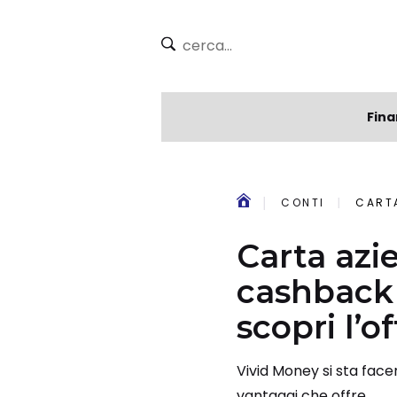
Fina
CONTI
CARTA 
Carta azie
cashback r
scopri l’o
Vivid Money si sta face
vantaggi che offre.