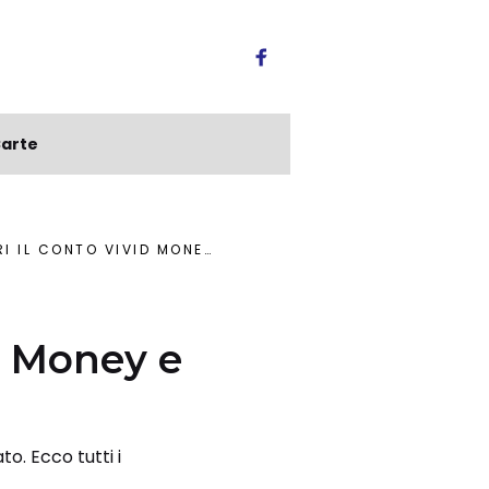
arte
ID MONEY E SCOPRI L’OFFERTA
n
id Money e
o. Ecco tutti i