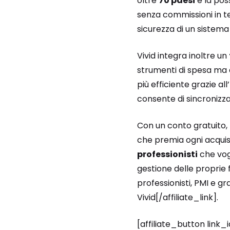
oltre
70 paesi
e la poss
senza commissioni in te
sicurezza di un sistema 
Vivid integra inoltre un
strumenti di spesa ma a
più efficiente grazie all’
consente di sincronizz
Con un conto gratuito, 
che premia ogni acqui
professionisti
che vogl
gestione delle proprie f
professionisti, PMI e gr
Vivid[/affiliate_link].
[affiliate_button link