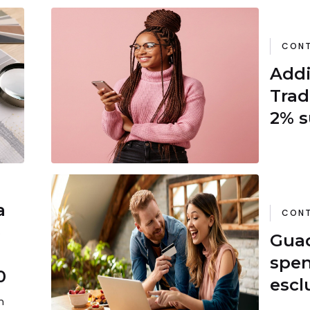
CONT
Addi
Trad
2% s
a
CONT
e
Gua
spen
0
escl
n
oper