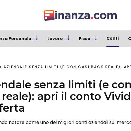
Conti
nza Personale
Lavoro
Fisco
C
AZIENDALE SENZA LIMITI (E CON CASHBACK REALE): APRI IL CONTO VIV
ndale senza limiti (e co
eale): apri il conto Viv
fferta
ndo notare come uno dei migliori conti aziendali sul mercat