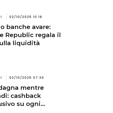
I
02/10/2025 10:16
o banche avare:
e Republic regala il
ulla liquidità
I
02/10/2025 07:30
dagna mentre
di: cashback
usivo su ogni
azione con ING