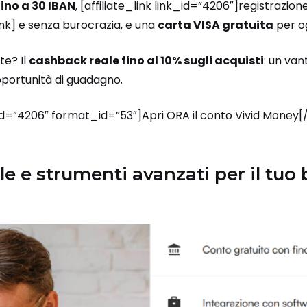
fino a 30 IBAN
, [affiliate_link link_id=”4206″]registrazio
_link] e senza burocrazia, e una
carta VISA gratuita
per o
te? Il
cashback reale fino al 10% sugli acquisti
: un va
portunità di guadagno.
_id=”4206″ format_id=”53″]Apri ORA il conto Vivid Money[/
e e strumenti avanzati per il tuo