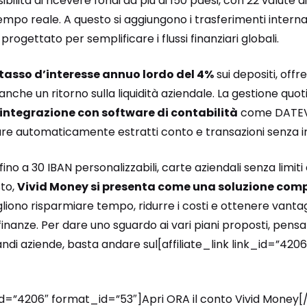
ibilità di ricevere fondi da più di 150 paesi, con 22 valute 
mpo reale. A questo si aggiungono i trasferimenti internazi
progettato per semplificare i flussi finanziari globali.
tasso d’interesse annuo lordo del 4%
sui depositi, off
nche un ritorno sulla liquidità aziendale. La gestione quo
integrazione con software di contabilità
come DATEV 
are automaticamente estratti conto e transazioni senza i
fino a 30 IBAN personalizzabili, carte aziendali senza limit
sto,
Vivid Money si presenta come una soluzione comp
iono risparmiare tempo, ridurre i costi e ottenere vantag
inanze. Per dare uno sguardo ai vari piani proposti, pensat
andi aziende, basta andare sul[affiliate_link link_id=”4206″
_id=”4206″ format_id=”53″]Apri ORA il conto Vivid Money[/