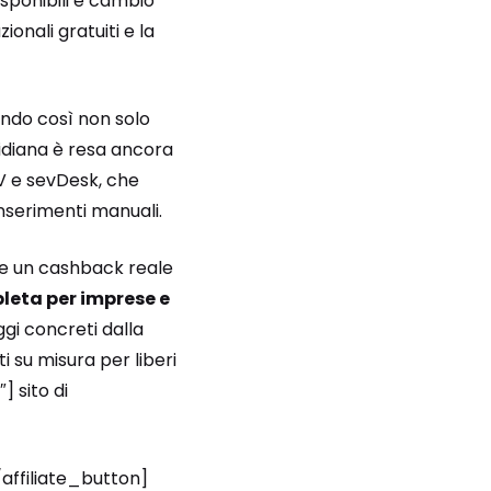
disponibili e cambio
onali gratuiti e la
rendo così non solo
tidiana è resa ancora
e sevDesk, che
nserimenti manuali.
i e un cashback reale
leta per imprese e
gi concreti dalla
i su misura per liberi
] sito di
affiliate_button]