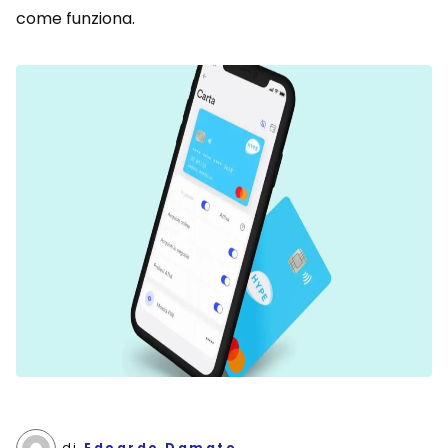
come funziona.
di
Edoardo Damato