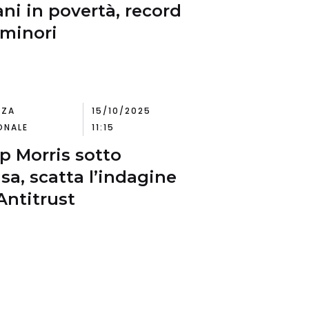
iani in povertà, record
i minori
NZA
15/10/2025
ONALE
11:15
ip Morris sotto
sa, scatta l’indagine
’Antitrust