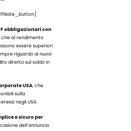
ffiliate_button]
F obbligazionari con
ata che al rendimento
ossono essere superiori
Sempre riguardo ai nuovi
to diretto sul saldo in
corporate USA
, che
nibili sulla
teressi negli USA.
lice e sicuro per
ccasione dell’annuncio