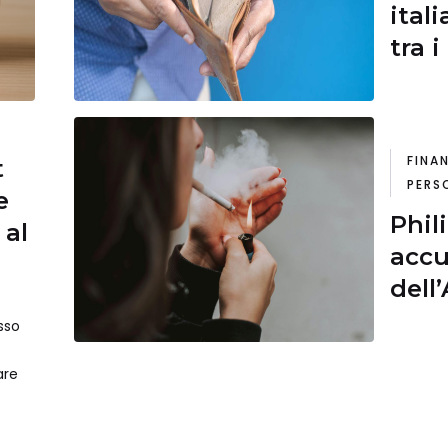
ital
tra 
FINA
t
PERS
e
Phil
 al
accu
dell
sso
are