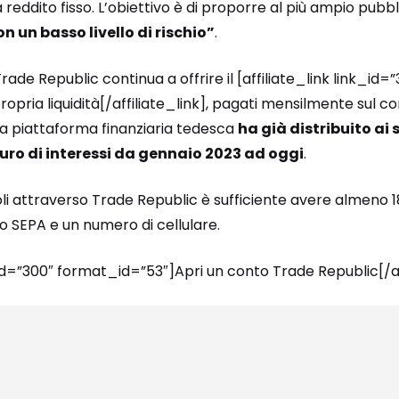
 reddito fisso. L’obiettivo è di proporre al più ampio pubbl
n un basso livello di rischio”
.
ade Republic continua a offrire il [affiliate_link link_id=”
ropria liquidità[/affiliate_link], pagati mensilmente sul 
 la piattaforma finanziaria tedesca
ha già distribuito ai 
euro di interessi da gennaio 2023 ad oggi
.
oli attraverso Trade Republic è sufficiente avere almeno 18
io SEPA e un numero di cellulare.
_id=”300″ format_id=”53″]Apri un conto Trade Republic[/a