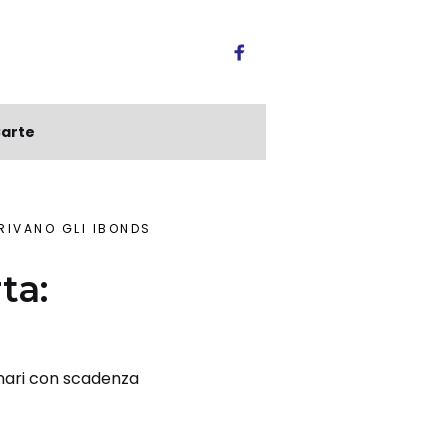
arte
RRIVANO GLI IBONDS
ta:
onari con scadenza