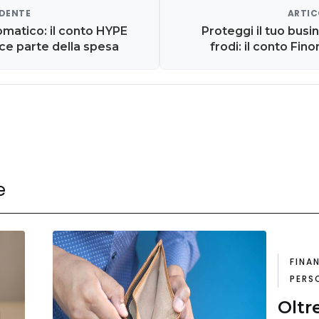
EDENTE
ARTIC
matico: il conto HYPE
Proteggi il tuo busi
sce parte della spesa
frodi: il conto Fin
e
FINA
PERS
Oltre