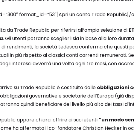
_id=”300″ format_id=”53″]Apri un conto Trade Republic[/a
ta da Trade Republic per riferirsi all’ampia selezione di
ET
ta
. Gli utenti potranno sceglierli sia in base alla loro dur
o di rendimenti, la società tedesca conferma che questi p
uali in più rispetto ai classici conti correnti remunerati. 
 degli interessi avverrà una volta ogni tre mesi, con accredi
arrivo su Trade Republic è costituito dalle
obbligazioni 
bbligazioni governative e societarie dell’Europa (già dispo
otranno quindi beneficiare del livello più alto dei tassi d’in
public appare chiara: offrire ai suoi utenti
“un modo semp
 come ha affermato il co-fondatore Christian Hecker in o