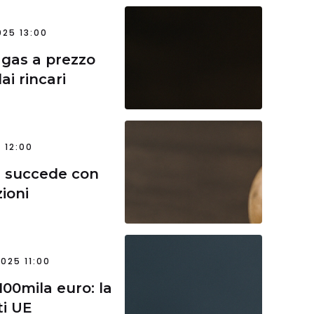
25 13:00
e gas a prezzo
ai rincari
 12:00
sa succede con
zioni
025 11:00
 100mila euro: la
ti UE