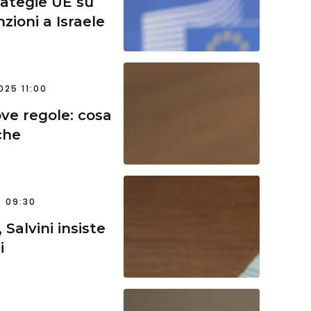
rategie UE su
zioni a Israele
025 11:00
ove regole: cosa
che
 09:30
Salvini insiste
i