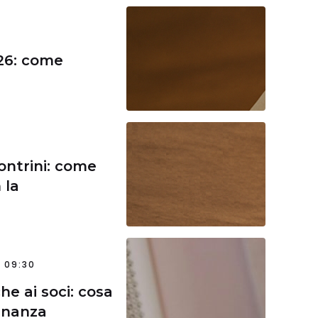
26: come
ontrini: come
 la
 09:30
che ai soci: cosa
inanza