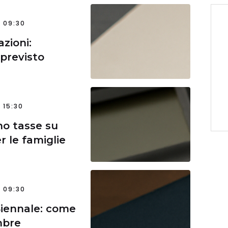
 09:30
azioni:
 previsto
 15:30
no tasse su
r le famiglie
 09:30
iennale: come
mbre