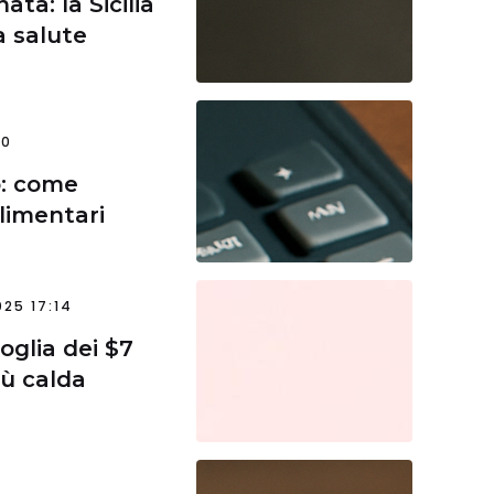
ta: la Sicilia
a salute
30
o: come
limentari
25 17:14
oglia dei $7
iù calda