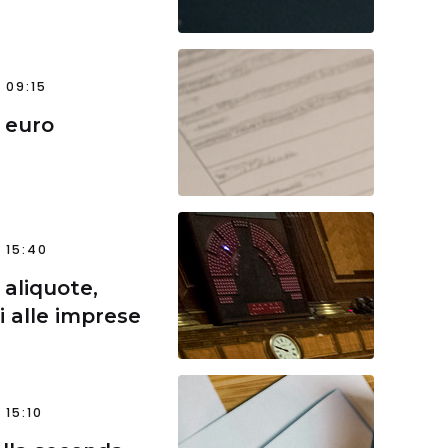
 09:15
5 euro
 15:40
 aliquote,
i alle imprese
 15:10