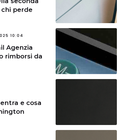
della seconda
 chi perde
025 10:04
il Agenzia
o rimborsi da
 entra e cosa
hington