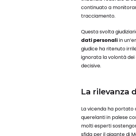
continuato a monitorar
tracciamento.
Questa svolta giudiziar
dati personali
in un’er
giudice ha ritenuto irri
ignorata la volontà d
decisive.
La rilevanza d
La vicenda ha portato a
querelanti in palese co
molti esperti sostengo
sfida per il gigante di 