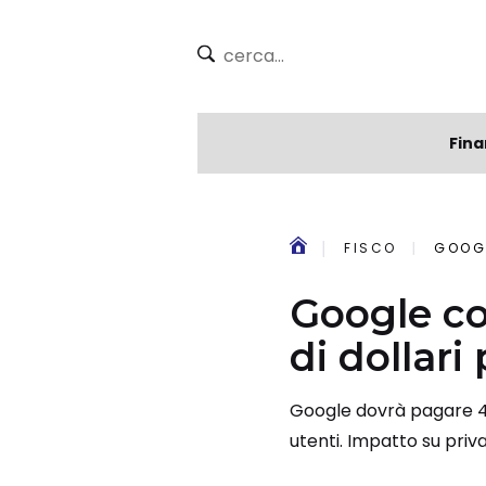
Fina
FISCO
GOOGL
Google co
di dollari
Google dovrà pagare 425,
utenti. Impatto su pri