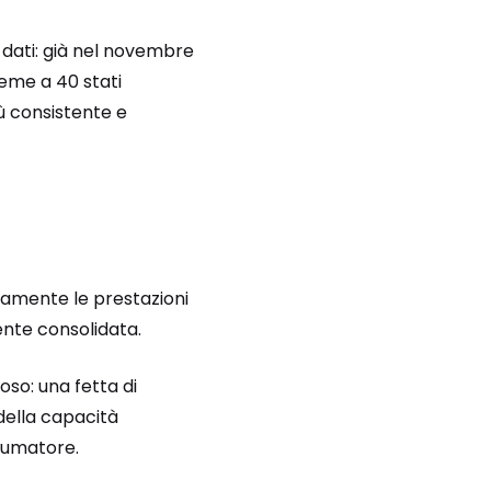
a dati: già nel novembre
ieme a 40 stati
ù consistente e
eamente le prestazioni
nte consolidata.
oso: una fetta di
 della capacità
nsumatore.