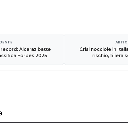
EDENTE
ARTIC
i record: Alcaraz batte
Crisi nocciole in Ital
lassifica Forbes 2025
rischio, filiera
e