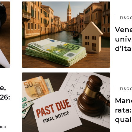
FISC
Vene
univ
d’Ita
per
e,
FISC
26:
Man
rata
qual
cade
debi