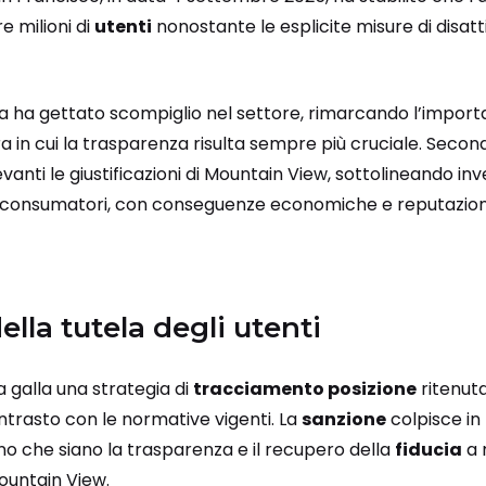
e milioni di
utenti
nonostante le esplicite misure di disatt
ia ha gettato scompiglio nel settore, rimarcando l’impor
a in cui la trasparenza risulta sempre più cruciale. Secondo
levanti le giustificazioni di Mountain View, sottolineando 
ei consumatori, con conseguenze economiche e reputazio
ella tutela degli utenti
 galla una strategia di
tracciamento posizione
ritenuta
ntrasto con le normative vigenti. La
sanzione
colpisce in
no che siano la trasparenza e il recupero della
fiducia
a 
Mountain View.