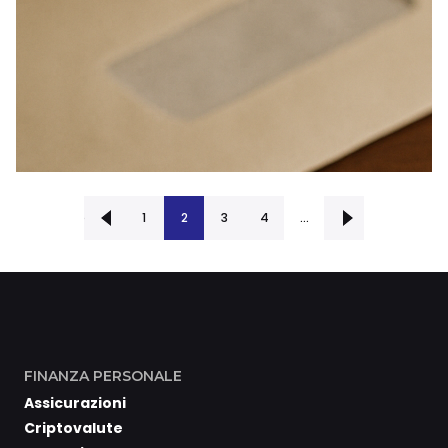
‹ Precedente
1
2
3
Successiva ›
4
…
FINANZA PERSONALE
Assicurazioni
Criptovalute