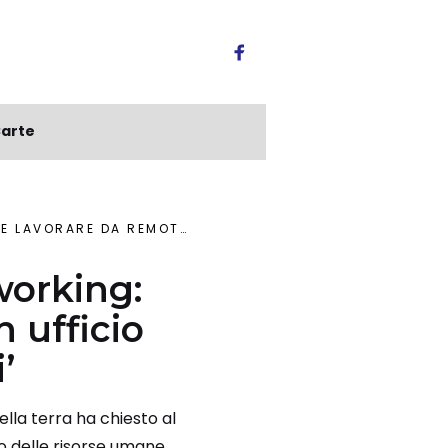
arte
LMENO 40 ORE LA SETTIMANA O LASCI’
working:
n ufficio
’
ella terra ha chiesto al
io delle risorse umane