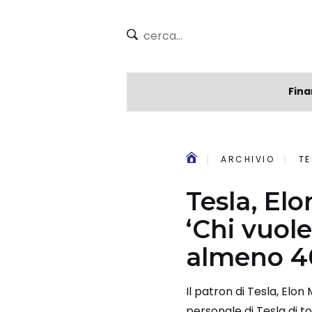
Fina
ARCHIVIO
TES
Tesla, El
‘Chi vuole
almeno 40
Il patron di Tesla, Elon
personale di Tesla di t