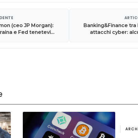
EDENTE
ARTIC
imon (ceo JP Morgan):
Banking&Finance tra l
raina e Fed tenetevi
attacchi cyber: alc
ragano economico'
e
ARCH