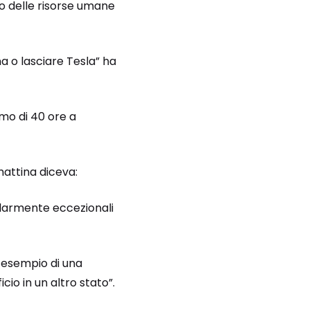
io delle risorse umane
a o lasciare Tesla” ha
imo di 40 ore a
 mattina diceva:
olarmente eccezionali
 esempio di una
io in un altro stato”.