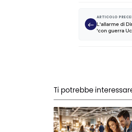
ARTICOLO PREC
L'allarme di D
'con guerra Uc
pronti a un u
Ti potrebbe interessar