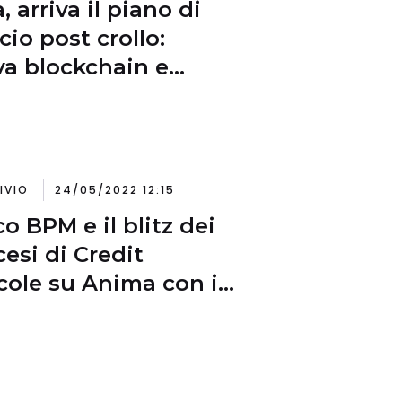
, arriva il piano di
cio post crollo:
a blockchain e
i token LUNA 2.0
IVIO
24/05/2022 12:15
o BPM e il blitz dei
cesi di Credit
cole su Anima con i
i Amundi. Cosa c’è
allo?