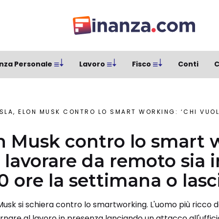
nza Personale
Lavoro
Fisco
Conti
C
LA, ELON MUSK CONTRO LO SMART WORKING: ‘CHI VUOLE LAVORARE DA REMOTO SIA IN UFFICIO A
on Musk contro lo smart 
 lavorare da remoto sia i
 ore la settimana o lasci
 Musk si schiera contro lo smartworking. L'uomo più ricco d
ornare al lavoro in presenza lanciando un attacco all'uffic