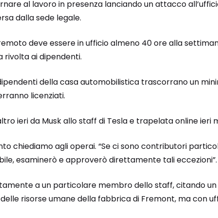
ornare al lavoro in presenza lanciando un attacco all’uffic
rsa dalla sede legale.
remoto deve essere in ufficio almeno 40 ore alla settiman
 rivolta ai dipendenti.
 dipendenti della casa automobilistica trascorrano un min
erranno licenziati.
altro ieri da Musk allo staff di Tesla e trapelata online ieri
to chiediamo agli operai. “Se ci sono contributori partic
sibile, esaminerò e approverò direttamente tali eccezioni”.
ttamente a un particolare membro dello staff, citando un
elle risorse umane della fabbrica di Fremont, ma con uffic