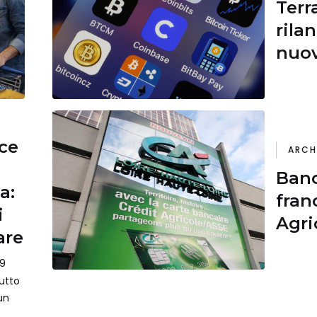
Terra
rilan
nuov
nuov
ce
ARCH
Banc
a:
fran
i
Agri
are
fond
9
in b
utto
un