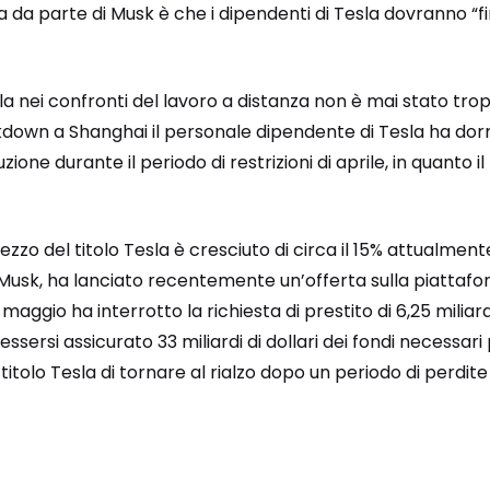
a da parte di Musk è che i dipendenti di Tesla dovranno “f
a nei confronti del lavoro a distanza non è mai stato tropp
kdown a Shanghai il personale dipendente di Tesla ha dor
zione durante il periodo di restrizioni di aprile, in quanto 
rezzo del titolo Tesla è cresciuto di circa il 15% attualment
 Musk, ha lanciato recentemente un’offerta sulla piattafo
a maggio ha interrotto la richiesta di prestito di 6,25 miliard
essersi assicurato 33 miliardi di dollari dei fondi necessari
tolo Tesla di tornare al rialzo dopo un periodo di perdite