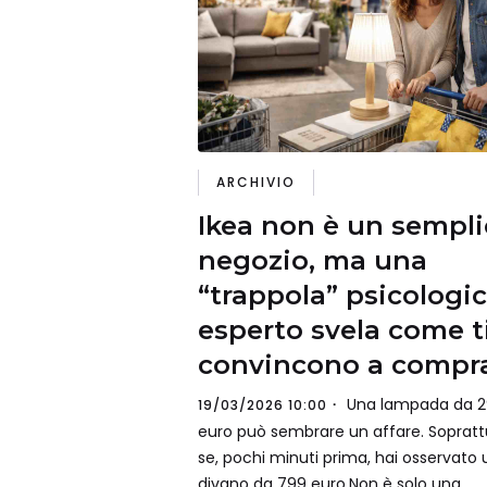
ARCHIVIO
Ikea non è un sempli
negozio, ma una
“trappola” psicologic
esperto svela come t
convincono a compr
Una lampada da 2
19/03/2026 10:00
euro può sembrare un affare. Sopratt
se, pochi minuti prima, hai osservato 
divano da 799 euro.Non è solo una