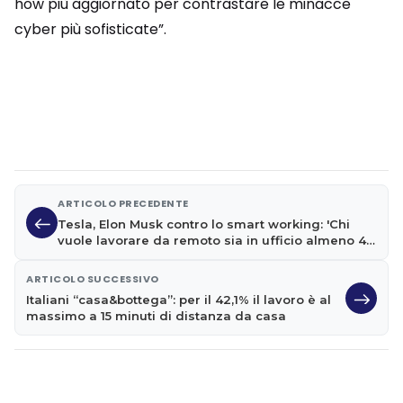
how più aggiornato per contrastare le minacce
cyber più sofisticate”.
ARTICOLO PRECEDENTE
Tesla, Elon Musk contro lo smart working: 'Chi
vuole lavorare da remoto sia in ufficio almeno 40
ore la settimana o lasci'
ARTICOLO SUCCESSIVO
Italiani “casa&bottega”: per il 42,1% il lavoro è al
massimo a 15 minuti di distanza da casa