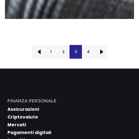
‹ Precedente
1
2
Successiva ›
3
4
FINANZA PERSONALE
Assicurazioni
Criptovalute
Mercati
Pagamenti digitali