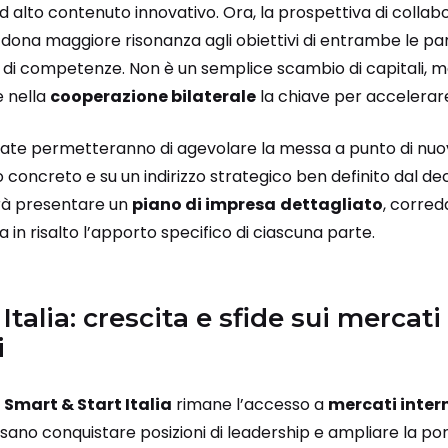
ad alto contenuto innovativo. Ora, la prospettiva di colla
 dona maggiore risonanza agli obiettivi di entrambe le par
ne di competenze. Non è un semplice scambio di capitali, 
e nella
cooperazione bilaterale
la chiave per accelerare
ate permetteranno di agevolare la messa a punto di nuov
concreto e su un indirizzo strategico ben definito dal dec
vrà presentare un
piano di impresa
dettagliato
, corred
in risalto l’apporto specifico di ciascuna parte.
Italia: crescita e sfide sui mercati
i
i
Smart & Start Italia
rimane l’accesso a
mercati inter
sano conquistare posizioni di leadership e ampliare la por