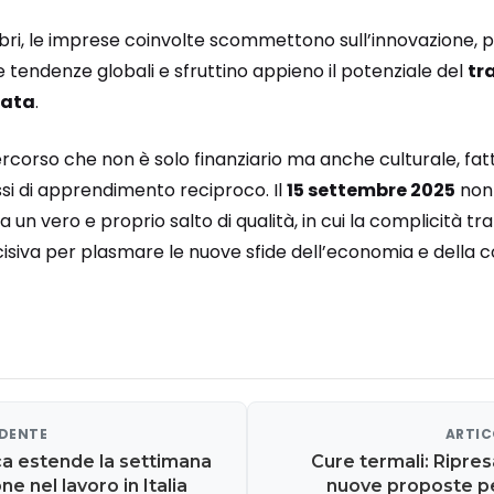
libri, le imprese coinvolte scommettono sull’innovazione, 
e tendenze globali e sfruttino appieno il potenziale del
tr
zata
.
ercorso che non è solo finanziario ma anche culturale, fatt
si di apprendimento reciproco. Il
15 settembre 2025
non
a un vero e proprio salto di qualità, in cui la complicità tra
siva per plasmare le nuove sfide dell’economia e della co
EDENTE
ARTIC
ca estende la settimana
Cure termali: Ripres
ne nel lavoro in Italia
nuove proposte pe