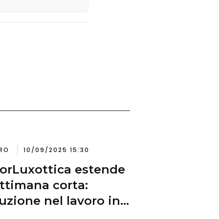
italiana
RO
10/09/2025 15:30
lorLuxottica estende
ettimana corta:
luzione nel lavoro in
a