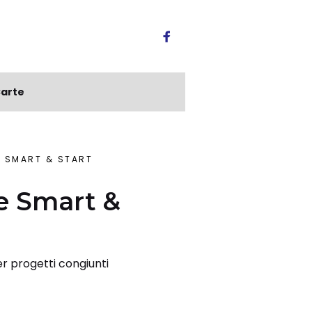
arte
E SMART & START
te Smart &
per progetti congiunti