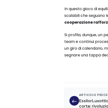
In questo gioco di equi
scalabili che seguano l
cooperazione raffor
Si profila, dunque, un p
team e continui proces
un giro di calendario, m
segnare una tappa deci
ARTICOLO PREC
EssilorLuxotti
corta: rivoluzio