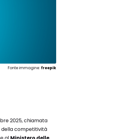
Fonte immagine:
freepik
tembre 2025, chiamata
o della competitività
ie al
Ministero delle