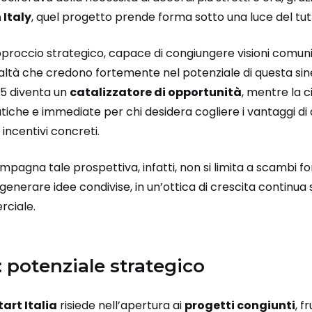
 Italy
, quel progetto prende forma sotto una luce del tutt
pproccio strategico, capace di congiungere visioni comuni
altà che credono fortemente nel potenziale di questa sine
025 diventa un
catalizzatore di opportunità
, mentre la c
atiche e immediate per chi desidera cogliere i vantaggi di
incentivi concreti.
agna tale prospettiva, infatti, non si limita a scambi form
 generare idee condivise, in un’ottica di crescita continua s
rciale.
: potenziale strategico
art Italia
risiede nell’apertura ai
progetti congiunti
, f