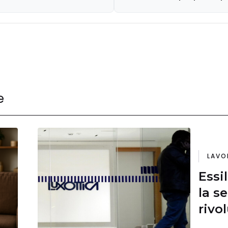
e
LAVO
Essi
la s
rivo
Itali