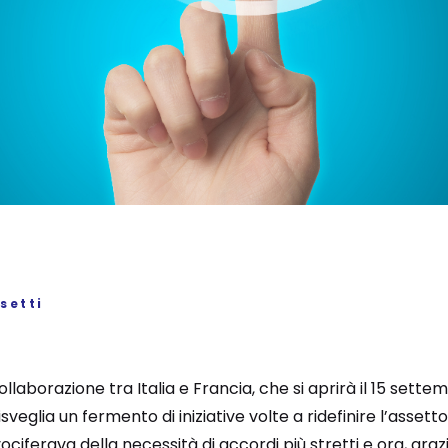
setti
ollaborazione tra Italia e Francia, che si aprirà il 15 set
isveglia un fermento di iniziative volte a ridefinire l’assett
ciferava della necessità di accordi più stretti e ora, graz