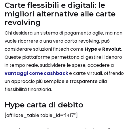
Carte flessibili e digitali: le
migliori alternative alle carte
revolving
Chi desidera un sistema di pagamento agile, ma non
vuole ricorrere a una vera carta revolving, può
considerare soluzioni fintech come
Hype
e
Revolut
.
Queste piattaforme permettono di gestire il denaro
in tempo reale, suddividere le spese, accedere a
vantaggi come cashback
e carte virtuali, offrendo
un approccio più semplice e trasparente alla
flessibilità finanziaria.
Hype carta di debito
[affiliate_table table_id=”1417″]