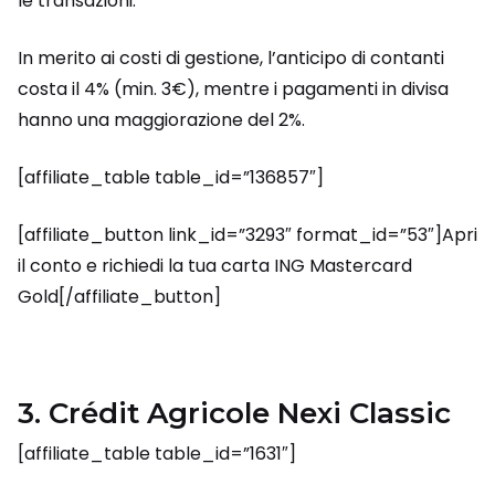
le transazioni.
In merito ai costi di gestione, l’anticipo di contanti
costa il 4% (min. 3€), mentre i pagamenti in divisa
hanno una maggiorazione del 2%.
[affiliate_table table_id=”136857″]
[affiliate_button link_id=”3293″ format_id=”53″]Apri
il conto e richiedi la tua carta ING Mastercard
Gold[/affiliate_button]
3. Crédit Agricole Nexi Classic
[affiliate_table table_id=”1631″]