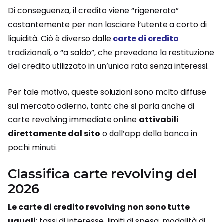
Di conseguenza, il credito viene “rigenerato”
costantemente per non lasciare l’utente a corto di
liquidità. Ciò è diverso dalle
carte di credito
tradizionali, o “a saldo”, che prevedono la restituzione
del credito utilizzato in un’unica rata senza interessi.
Per tale motivo, queste soluzioni sono molto diffuse
sul mercato odierno, tanto che si parla anche di
carte revolving immediate online
attivabili
direttamente dal sito
o dall’app della banca in
pochi minuti.
Classifica carte revolving del
2026
Le carte di credito revolving non sono tutte
uguali
: tassi di interesse, limiti di spesa, modalità di