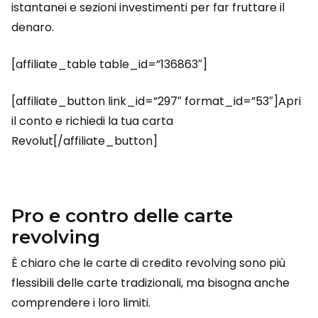
istantanei e sezioni investimenti per far fruttare il
denaro.
[affiliate_table table_id=”136863″]
[affiliate_button link_id=”297″ format_id=”53″]Apri
il conto e richiedi la tua carta
Revolut[/affiliate_button]
Pro e contro delle carte
revolving
È chiaro che le carte di credito revolving sono più
flessibili delle carte tradizionali, ma bisogna anche
comprendere i loro limiti.