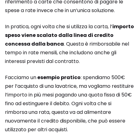
riferimento a carte che consentono di pagare le
spese a rate invece che in un’unica soluzione.
In pratica, ogni volta che si utilizza la carta, l’
importo
speso viene scalato dalla linea di credito
concessa dalla banca
. Questa è rimborsabile nel
tempo in rate mensili, che includono anche gli
interessi previsti dal contratto.
Facciamo un
esempio pratico
: spendiamo 500€
per l’acquisto di una lavatrice, ma vogliamo restituire
l’importo in più mesi pagando una quota fissa di 50€
fino ad estinguere il debito. Ogni volta che si
rimborsa una rata, questa va ad alimentare
nuovamente il credito disponibile, che può essere
utilizzato per altri acquisti.