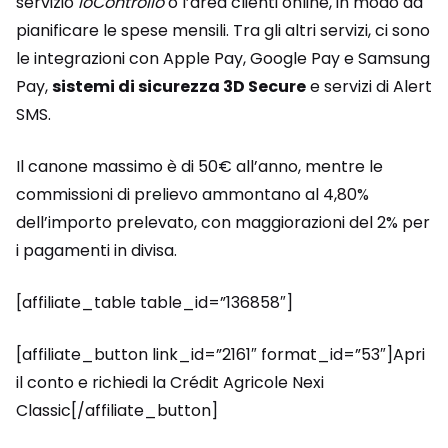
servizio
ioControllo
o l’area clienti online, in modo da
pianificare le spese mensili. Tra gli altri servizi, ci sono
le integrazioni con Apple Pay, Google Pay e Samsung
Pay,
sistemi di sicurezza 3D Secure
e servizi di Alert
SMS.
Il canone massimo è di 50€ all’anno, mentre le
commissioni di prelievo ammontano al 4,80%
dell’importo prelevato, con maggiorazioni del 2% per
i pagamenti in divisa.
[affiliate_table table_id=”136858″]
[affiliate_button link_id=”2161″ format_id=”53″]Apri
il conto e richiedi la Crédit Agricole Nexi
Classic[/affiliate_button]