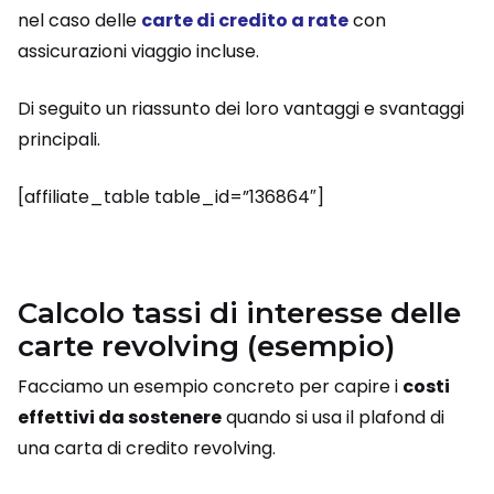
nel caso delle
carte di credito a rate
con
assicurazioni viaggio incluse.
Di seguito un riassunto dei loro vantaggi e svantaggi
principali.
[affiliate_table table_id=”136864″]
Calcolo tassi di interesse delle
carte revolving (esempio)
Facciamo un esempio concreto per capire i
costi
effettivi da sostenere
quando si usa il plafond di
una carta di credito revolving.