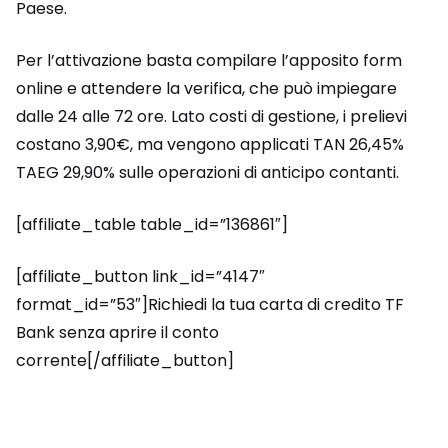
Paese.
Per l’attivazione basta compilare l’apposito form
online e attendere la verifica, che può impiegare
dalle 24 alle 72 ore. Lato costi di gestione, i prelievi
costano 3,90€, ma vengono applicati TAN 26,45%
TAEG 29,90% sulle operazioni di anticipo contanti.
[affiliate_table table_id=”136861″]
[affiliate_button link_id=”4147″
format_id=”53″]Richiedi la tua carta di credito TF
Bank senza aprire il conto
corrente[/affiliate_button]