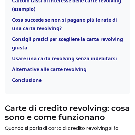
Calcolo tassi di interesse delle carte revolving
(esempio)
Cosa succede se non si pagano più le rate di
una carta revolving?
Consigli pratici per scegliere la carta revolving
giusta
Usare una carta revolving senza indebitarsi
Alternative alle carte revolving
Conclusione
Carte di credito revolving: cosa
sono e come funzionano
Quando si parla di carta di credito revolving si fa