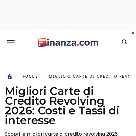
×
FOCUS
MIGLIORI CARTE DI CREDITO REVOLV
Migliori Carte di
Credito Revolving
2026: Costi e Tassi di
interesse
Scopri le migliori carte di credito revolving 2026: